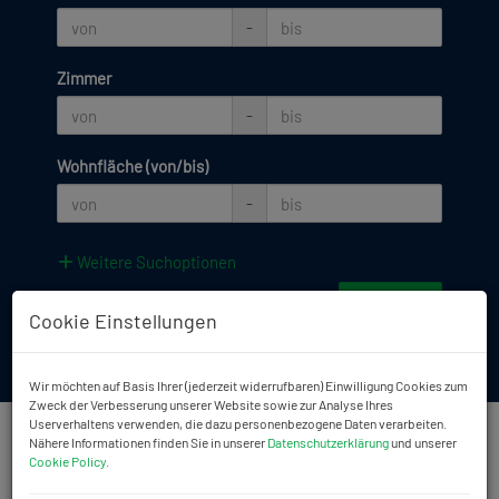
-
Zimmer
-
Wohnfläche (von/bis)
-
Weitere Suchoptionen
Filter zurücksetzen
Suchen
Cookie Einstellungen
Wir möchten auf Basis Ihrer (jederzeit widerrufbaren) Einwilligung Cookies zum
Zweck der Verbesserung unserer Website sowie zur Analyse Ihres
Userverhaltens verwenden, die dazu personenbezogene Daten verarbeiten.
Nähere Informationen finden Sie in unserer
Datenschutzerklärung
und unserer
Cookie Policy
.
Unser
IMMOBILIENANGEBOT