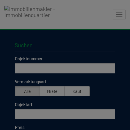
Navig
Suchen
Objektnummer
Vermarktungsart
Alle
Miete
Kauf
Objektart
Preis