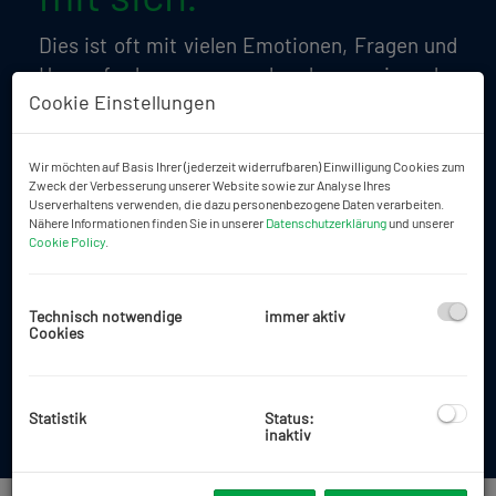
Dies ist oft mit vielen Emotionen, Fragen und
Herausforderungen verbunden, wie der
Cookie Einstellungen
richtige Zeitpunkt, ein angemessener
Verkaufspreis, Steuerfragen bei
Veräußerungen, ein bestehender Plankonsens
Wir möchten auf Basis Ihrer (jederzeit widerrufbaren) Einwilligung Cookies zum
Zweck der Verbesserung unserer Website sowie zur Analyse Ihres
und eine Vielfalt anderer Themen haben einen
Userverhaltens verwenden, die dazu personenbezogene Daten verarbeiten.
Bedarf an Wissen, Erfahrung und
Nähere Informationen finden Sie in unserer
Datenschutzerklärung
und unserer
Cookie Policy
.
Branchenkenntnis.
Mit uns haben Sie einen erfahrenen Partner
Technisch notwendige
immer aktiv
mit Handschlagqualität an Ihrer Seite, der Sie
Cookies
mit Kompetenz und Handschlagqualität in
allen Phasen des Verkaufsprozesses begleitet.
Statistik
Status:
inaktiv