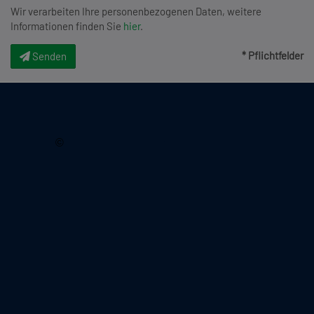
Wir verarbeiten Ihre personenbezogenen Daten, weitere
Informationen finden Sie
hier
.
* Pflichtfelder
Senden
2026, Immobilienquartier
©
Lechnerstraße 18/6
1030 Wien, Österreich
Tel.:
+43699 171 059 18
Tel.:
+43699 124 715 92
E-Mail:
office@immobilienquartier.at
AGB
Kontakt
Impressum