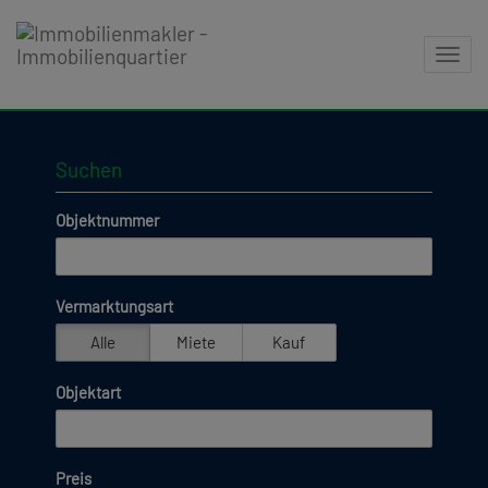
Navig
Suchen
Objektnummer
Vermarktungsart
Alle
Miete
Kauf
Objektart
Preis