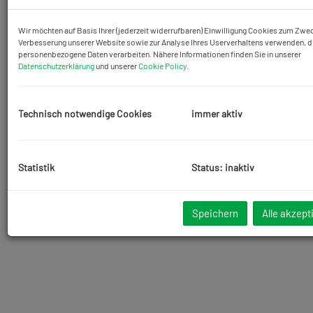
Wir möchten auf Basis Ihrer (jederzeit widerrufbaren) Einwilligung Cookies zum Zwe
Verbesserung unserer Website sowie zur Analyse Ihres Userverhaltens verwenden, d
personenbezogene Daten verarbeiten. Nähere Informationen finden Sie in unserer
Datenschutzerklärung
und unserer
Cookie Policy
.
Technisch notwendige Cookies
immer aktiv
Statistik
Status: inaktiv
Speichern
Alle akzept