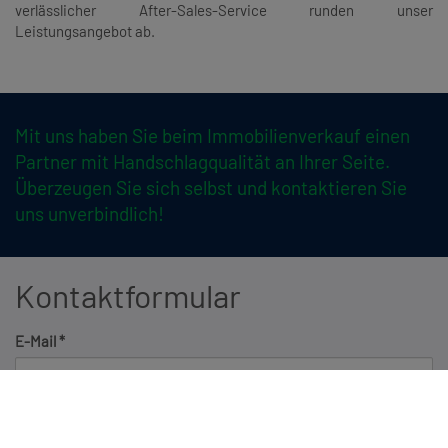
verlässlicher After-Sales-Service runden unser
Leistungsangebot ab.
Mit uns haben Sie beim Immobilienverkauf einen
Partner mit Handschlagqualität an Ihrer Seite.
Überzeugen Sie sich selbst und kontaktieren Sie
uns unverbindlich!
Kontaktformular
E-Mail
Anrede