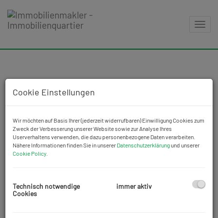
Navig
Wir stehen Ihnen mit Rat und vor
Cookie Einstellungen
allem mit Tat zur Seite.
Wir möchten auf Basis Ihrer (jederzeit widerrufbaren) Einwilligung Cookies zum
Zweck der Verbesserung unserer Website sowie zur Analyse Ihres
Userverhaltens verwenden, die dazu personenbezogene Daten verarbeiten.
Nähere Informationen finden Sie in unserer
Datenschutzerklärung
und unserer
Cookie Policy
.
Peter Bigus
Technisch notwendige
immer aktiv
Geschäftsführung
Cookies
+43 699 124 715 92