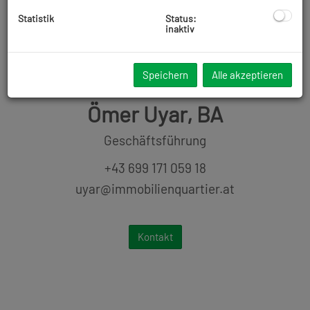
bigus@immobilienquartier.at
Statistik
Status:
inaktiv
Kontakt
Speichern
Alle akzeptieren
Ömer Uyar, BA
Geschäftsführung
+43 699 171 059 18
uyar@immobilienquartier.at
Kontakt