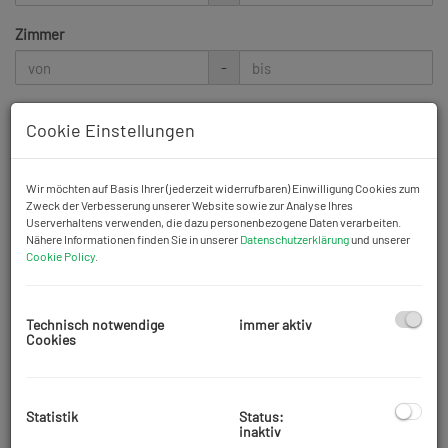
Zimmer
-
Wohnfläche (von/bis)
Cookie Einstellungen
-
Wir möchten auf Basis Ihrer (jederzeit widerrufbaren) Einwilligung Cookies zum
Weitere Suchoptionen
Zweck der Verbesserung unserer Website sowie zur Analyse Ihres
Userverhaltens verwenden, die dazu personenbezogene Daten verarbeiten.
Filter zurücksetzen
Suchen
Nähere Informationen finden Sie in unserer
Datenschutzerklärung
und unserer
Cookie Policy
.
1
2
3
4
5
Technisch notwendige
immer aktiv
Cookies
Statistik
Status:
Erfolgreich vermietet
inaktiv
Citygate! Moderne 60 m2 Zwei-