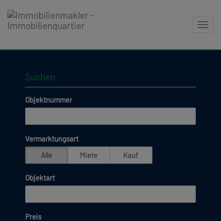
Navig
Suchen
Objektnummer
Vermarktungsart
Alle
Miete
Kauf
Objektart
Preis