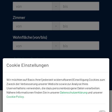
-
Zimmer
-
Wohnfläche (von/bis)
-
Weitere Suchoptionen
Cookie Einstellungen
Filter zurücksetzen
Suchen
Wir möchten auf Basis Ihrer (jederzeit widerrufbaren) Einwilligung Cookies zum
Zweck der Verbesserung unserer Website sowie zur Analyse Ihres
Userverhaltens verwenden, die dazu personenbezogene Daten verarbeiten.
Nähere Informationen finden Sie in unserer
Datenschutzerklärung
und unserer
Cookie Policy
.
Unser
IMMOBILIENANGEBOT