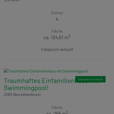
Zimmer
4
Fläche
2
ca. 124,61 m
Erfolgreich verkauft
Traumhaftes Einfamilienhaus mit
Erfolgreich verkauft
Swimmingpool!
2283 Obersiebenbrunn
Fläche
2
ca. 255 m