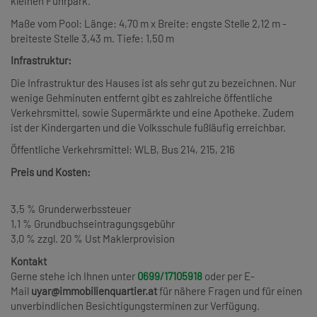
kleinen Fuhrpark.
Maße vom Pool: Länge: 4,70 m x Breite: engste Stelle 2,12 m -
breiteste Stelle 3,43 m. Tiefe: 1,50 m
Infrastruktur:
Die Infrastruktur des Hauses ist als sehr gut zu bezeichnen. Nur
wenige Gehminuten entfernt gibt es zahlreiche öffentliche
Verkehrsmittel, sowie Supermärkte und eine Apotheke. Zudem
ist der Kindergarten und die Volksschule fußläufig erreichbar.
Öffentliche Verkehrsmittel: WLB, Bus 214, 215, 216
Preis und Kosten:
3,5 % Grunderwerbssteuer
1,1 % Grundbuchseintragungsgebühr
3,0 % zzgl. 20 % Ust Maklerprovision
Kontakt
Gerne stehe ich Ihnen unter
0699/17105918
oder per E-
Mail
uyar@immobilienquartier.at
für nähere Fragen und für einen
unverbindlichen Besichtigungsterminen zur Verfügung.