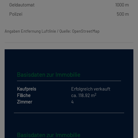
Geldautomat
1000 m
Polizei
500 m
Angaben Entfernung Luftlinie / Quelle: OpenStreetMap
Basisdaten zur Immobilie
Kaufpreis
Erfolgreich verkauft
2
Fläche
ca. 118,92 m
Zimmer
4
Basisdaten zur Immobilie