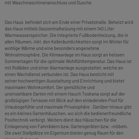
mit Waschmaschinenanschluss und Dusche
Das Haus befindet sich am Ende einer Privatstraße. Beheizt wird
das Haus mittels Gaszentralheizung mit einem 140 Liter
Warmwasserspeicher. Die integrierte Fußbodenheizung, die in
allen Räumen, inkl. den Kelleräumlichkeiten
sorgt im Winter für
wohlige Wärme und eine besonders angenehme
Wohnatmosphäre. Die Klimaanlage im Haus sorgt an heissen
Sommertagen für die optimale Wohlfühltemperatur. Das Haus ist
mit Rolläden und einer Alarmanlage ausgestattet, welche an
einen Wachdienst verbunden ist. Das Haus besticht mit
seiner hochwertigen Ausstattung und Einrichtung und bietet
maximalen Wohnkomfort. Der gemütliche und
uneinsehbare Garten mit einem Hauch Toskana sorgt auf der
großzügigen Terrasse mit Blick auf den einladenden Pool für
Urlaubsgefühle und maximale Privatsphäre . Darüber hinaus gibt
es ein kleines Gartenhäuschen, wo sich die bedienerfreundliche
Pooltechnik verbirgt. Weiters dient das Häuschen für die
Einlagerung von Fahrrädern bzw. Gartengeräten bzw. -möbeln.
Die zwei Stellplätze im Eigentum bieten genug Raum für den