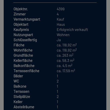
Objektnr.
4399
Zimmer
4
Vermarktungsart
Kauf
Objektart
Haus
Kaufpreis
Erfolgreich verkauft
Nutzungsart
Wohnen
Schlüsselfertig
Ja
2
Fläche
ca. 118,92 m
2
Wohnfläche
ca. 118,92 m
2
Grundfläche
ca. 263 m
2
Kellerfläche
ca. 58,3 m
2
Balkonfläche
ca. 4,5 m
2
Terrassenfläche
ca. 17,59 m
Bäder
1
WC
2
Balkone
1
Terrassen
1
Stellplätze
2
Keller
1
Abstellräume
1