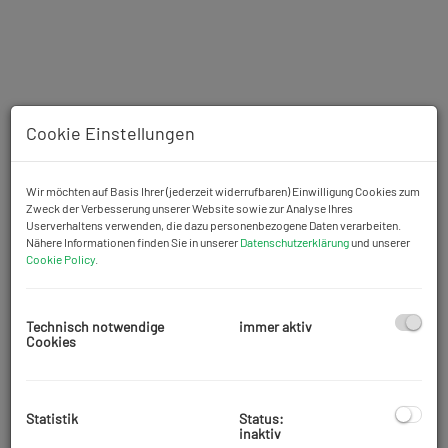
Cookie Einstellungen
Wir möchten auf Basis Ihrer (jederzeit widerrufbaren) Einwilligung Cookies zum
Zweck der Verbesserung unserer Website sowie zur Analyse Ihres
Userverhaltens verwenden, die dazu personenbezogene Daten verarbeiten.
Nähere Informationen finden Sie in unserer
Datenschutzerklärung
und unserer
Cookie Policy
.
Technisch notwendige
immer aktiv
Cookies
Beschreibung
Zum Verkauf steht eine gepflegte Doppelhaushälfte in einer
Statistik
Status:
Privatstraße
in Wiener Neudorf. Das ruhig gelegene Haus wurde
inaktiv
im Jahre 2008 in Holzriegelbauweise von der Firma Genböck