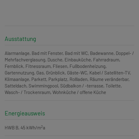
Ausstattung
Alarmanlage
Bad mit Fenster
Bad mit WC
Badewanne
Doppel- /
Mehrfachverglasung
Dusche
Einbauküche
Fahrradraum
Fernblick
Fitnessraum
Fliesen
Fußbodenheizung
Gartennutzung
Gas
Grünblick
Gäste-WC
Kabel / Satelliten-TV
Klimaanlage
Parkett
Parkplatz
Rollladen
Räume veränderbar
Satteldach
Swimmingpool
Südbalkon / -terrasse
Toilette
Wasch- / Trockenraum
Wohnküche / offene Küche
Energieausweis
2
HWB
B, 45 kWh/m
a