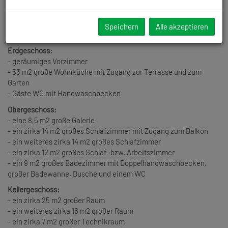
erbaut und bietet
118 m2
Wohnfläche und verfügt über einen
58
m2
großen Keller. Die Grundstücksgröße beträgt
263 m2.
Speichern
Alle akzeptieren
Das Haus ist wie folgt aufgeteilt:
Erdgeschoss:
- geräumiges Vorzimmer
- 53 m2 große Wohnküche mit Zugang zur Terrasse und zum
Garten
- Gäste WC mit Handwaschbecken
Obergeschoss:
- eine 8,5 m2 große Galerie
- ein zirka 14 m2 großes Schlafzimmer mit Zugang zum Balkon
- ein weiteres zirka 14 m2 großes Schlafzimmer
- ein zirka 12 m2 großes Schlaf- bzw. Arbeitszimmer
- ein 9 m2 großes Badezimmer mit Doppelhandwaschbecken,
großer Badewanne, Dusche und einem WC
Kellergeschoss:
- ein zirka 25 m2 großer Raum
- ein weiteres zirka 16 m2 großer Raum
- ein zirka 7 m2 großer Technikraum