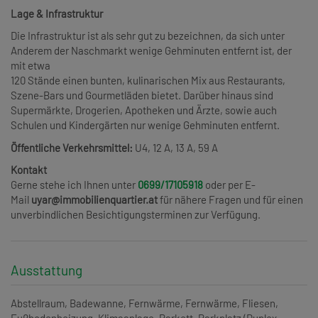
Lage & Infrastruktur
Die Infrastruktur ist als sehr gut zu bezeichnen, da sich unter
Anderem der Naschmarkt wenige Gehminuten entfernt ist, der
mit etwa
120 Stände einen bunten, kulinarischen Mix aus Restaurants,
Szene-Bars und Gourmetläden bietet. Darüber hinaus sind
Supermärkte, Drogerien, Apotheken und Ärzte, sowie auch
Schulen und Kindergärten nur wenige Gehminuten entfernt.
Öffentliche Verkehrsmittel:
U4, 12 A, 13 A, 59 A
Kontakt
Gerne stehe ich Ihnen unter
0699/17105918
oder per E-
Mail
uyar@immobilienquartier.at
für nähere Fragen und für einen
unverbindlichen Besichtigungsterminen zur Verfügung.
Ausstattung
Abstellraum
Badewanne
Fernwärme
Fernwärme
Fliesen
Fußbodenheizung
Klimaanlage
Parkett
Parkplatz (Duplex