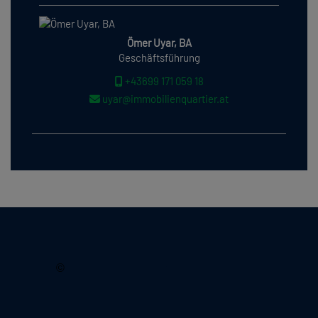
Ömer Uyar, BA
Geschäftsführung
+43699 171 059 18
uyar@immobilienquartier.at
2026, Immobilienquartier
©
Lechnerstraße 18/6
1030 Wien, Österreich