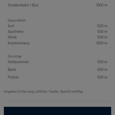
Straßenbahn / Bus
1000 m
Gesundheit
Arzt
500 m
Apotheke
500 m
Klinik
500 m
Krankenhaus
1000 m
Sonstige
Geldautomat
500 m
Bank
500 m
Polizei
500 m
Angaben Entfernung Luftlinie / Quelle: OpenStreetMap