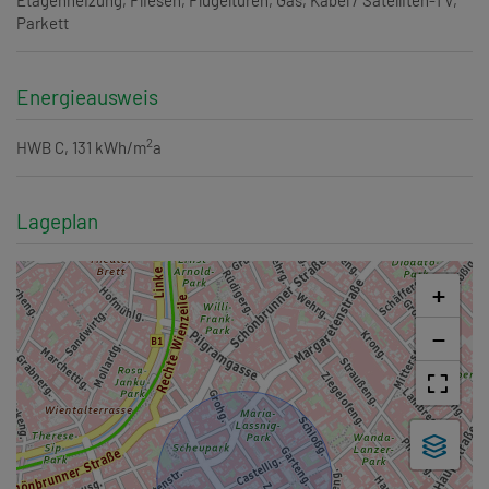
Parkett
Energieausweis
2
HWB
C, 131 kWh/m
a
Lageplan
+
−