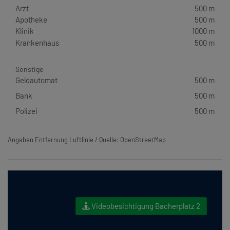
Arzt
500 m
Apotheke
500 m
Klinik
1000 m
Krankenhaus
500 m
Sonstige
Geldautomat
500 m
Bank
500 m
Polizei
500 m
Angaben Entfernung Luftlinie / Quelle: OpenStreetMap
Videobesichtigung Bacherplatz 2