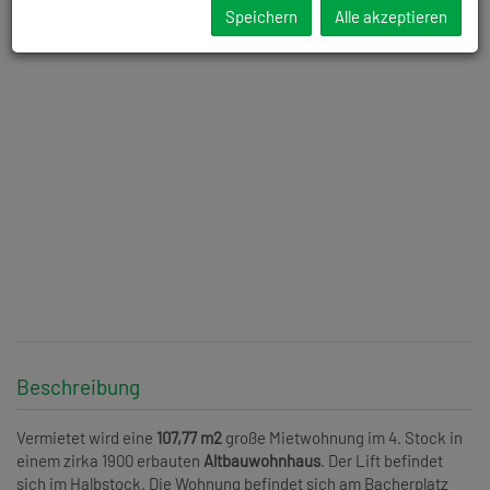
Speichern
Alle akzeptieren
Beschreibung
Vermietet wird eine
107,77 m2
große Mietwohnung im 4. Stock in
einem zirka 1900 erbauten
Altbauwohnhaus
. Der Lift befindet
sich im Halbstock. Die
Wohnung befindet sich am Bacherplatz