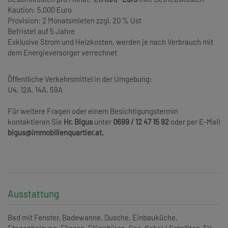
Kaution: 5.000 Euro
Provision: 2 Monatsmieten zzgl. 20 % Ust
Befristet auf 5 Jahre
Exklusive Strom und Heizkosten, werden je nach Verbrauch mit
dem Energieversorger verrechnet
Öffentliche Verkehrsmittel in der Umgebung:
U4, 12A, 14A, 59A
Für weitere Fragen oder einem Besichtigungstermin
kontaktieren Sie
Hr. Bigus
unter
0699 / 12 47 15 92
oder per E-Mail
bigus@immobilienquartier.at.
Ausstattung
Bad mit Fenster
Badewanne
Dusche
Einbauküche
Etagenheizung
Fliesen
Flügeltüren
Gas
Kabel / Satelliten-TV