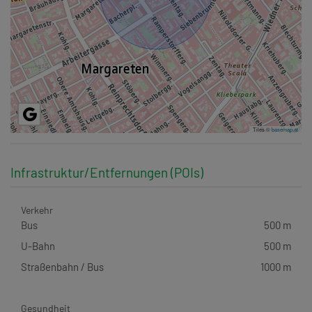
Tiles ©
basemap.at
Infrastruktur/Entfernungen (POIs)
Verkehr
Bus
500 m
U-Bahn
500 m
Straßenbahn / Bus
1000 m
Gesundheit