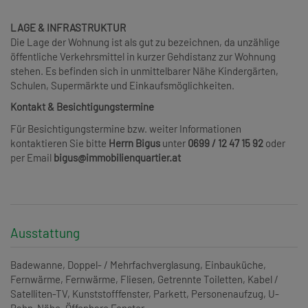
LAGE & INFRASTRUKTUR
Die Lage der Wohnung ist als gut zu bezeichnen, da unzählige
öffentliche Verkehrsmittel in kurzer Gehdistanz zur Wohnung
stehen. Es befinden sich in unmittelbarer Nähe Kindergärten,
Schulen, Supermärkte und Einkaufsmöglichkeiten.
Kontakt & Besichtigungstermine
Für Besichtigungstermine bzw. weiter Informationen
kontaktieren Sie bitte
Herrn Bigus
unter
0699 / 12 47 15 92
oder
per Email
bigus@immobilienquartier.at
Ausstattung
Badewanne
Doppel- / Mehrfachverglasung
Einbauküche
Fernwärme
Fernwärme
Fliesen
Getrennte Toiletten
Kabel /
Satelliten-TV
Kunststofffenster
Parkett
Personenaufzug
U-
Bahn-Nähe
Öffenbare Fenster