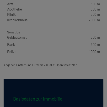
Arzt
500 m
Apotheke
500 m
Klinik
500 m
Krankenhaus
2000 m
Sonstige
Geldautomat
500 m
Bank
500 m
Polizei
1000 m
Angaben Entfernung Luftlinie / Quelle: OpenStreetMap
Basisdaten zur Immobilie