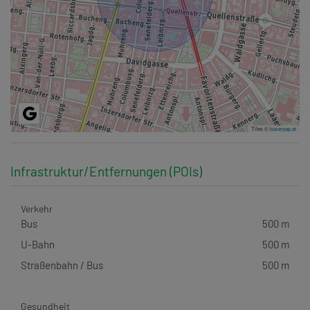
Tiles ©
basemap.at
Infrastruktur/Entfernungen (POIs)
Verkehr
Bus
500 m
U-Bahn
500 m
Straßenbahn / Bus
500 m
Gesundheit