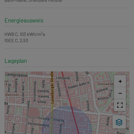
Energieausweis
2
HWB
C, 103 kWh/m
a
fGEE
C, 2,53
Lageplan
+
−