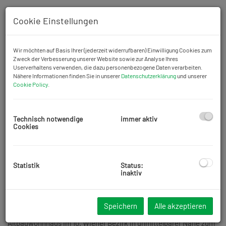
Cookie Einstellungen
Wir möchten auf Basis Ihrer (jederzeit widerrufbaren) Einwilligung Cookies zum
Zweck der Verbesserung unserer Website sowie zur Analyse Ihres
Userverhaltens verwenden, die dazu personenbezogene Daten verarbeiten.
Nähere Informationen finden Sie in unserer
Datenschutzerklärung
und unserer
Cookie Policy
.
Technisch notwendige
immer aktiv
Cookies
Statistik
Status:
inaktiv
Beschreibung
Vermietet wird eine,
58 m2 große Mietwohnung
mit
3 Zimmern
im
Speichern
Alle akzeptieren
2. Liftstock. Das Objekt befindet sich in einem
Altbauwohnhaus im 10. Wiener Bezirk in unmittelbarer Nähe zum