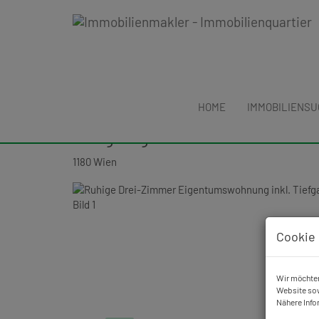
HOME
IMMOBILIENS
Erfolgreich verkauft: Ruhige 
Tiefgarage in einem 1993 erb
1180 Wien
Cookie 
Wir möchten
Website sow
Nähere Info