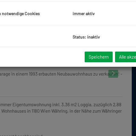
h notwendige Cookies
immer aktiv
Status: inaktiv
Speichern
Alle akz
Zimmer Eigentumswohnung inkl. 3,36 m2 Loggia, zuzüglich 2,88
 Wohnhauses in 1180 Wien Währing, in der Nähe zum Währinger