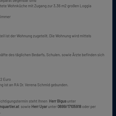
separat begehbar sind
ichtete Wohnküche mit Zugang zur 3,36 m2 großen Loggia
szimmer
teil ist der Wohnung zugeteilt. Die Wohnung wird mittels
häfte des täglichen Bedarfs, Schulen, sowie Ärzte befinden sich
22 Euro
ng ist an RA Dr. Verena Schmid gebunden.
ichtigungstermin steht Ihnen
Herr Bigus
unter
nquartier.at
sowie
Herr Uyar
unter
0699/17105918
oder per
.