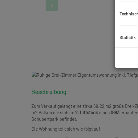
Technisc
Statistik
Beschreibung
Zum Verkauf gelangt eine zirka 68,22 m2 große Drei-
m2 Balkon die sich im
2. Liftstock
eines
1993
erbauten
Schubertpark befindet.
Die Wohnung teilt sich wie folgt auf: