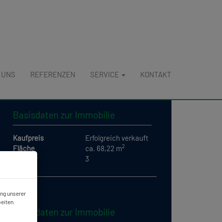
 UNS
REFERENZEN
SERVICE
KONTAKT
Basisdaten zur Immobilie
Kaufpreis
Erfolgreich verkauft
2
Fläche
ca. 68,22 m
Zimmer
3
ung unserer
eiten.
Basisdaten zur Immobilie