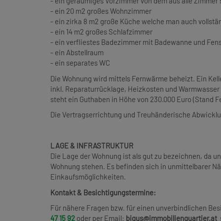
- ein geräumiges Vorzimmer von dem aus alle Zimmer 
- ein 20 m2 großes Wohnzimmer
- ein zirka 8 m2 große Küche welche man auch volls
- ein 14 m2 großes Schlafzimmer
- ein verfliestes Badezimmer mit Badewanne und Fens
- ein Abstellraum
- ein separates WC
Die Wohnung wird mittels Fernwärme beheizt. Ein Kell
inkl. Reparaturrücklage, Heizkosten und Warmwasser 
steht ein Guthaben in Höhe von 230.000 Euro (Stand F
Die Vertragserrichtung und Treuhänderische Abwicklu
LAGE & INFRASTRUKTUR
Die Lage der Wohnung ist als gut zu bezeichnen, da un
Wohnung stehen. Es befinden sich in unmittelbarer N
Einkaufsmöglichkeiten.
Kontakt & Besichtigungstermine:
Für nähere Fragen bzw. für einen unverbindlichen Bes
47 15 92
oder per Email:
bigus@immobilienquartier.at
s