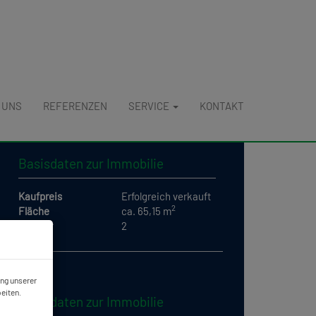
 UNS
REFERENZEN
SERVICE
KONTAKT
Basisdaten zur Immobilie
Kaufpreis
Erfolgreich verkauft
2
Fläche
ca. 65,15 m
Zimmer
2
ung unserer
eiten.
Basisdaten zur Immobilie