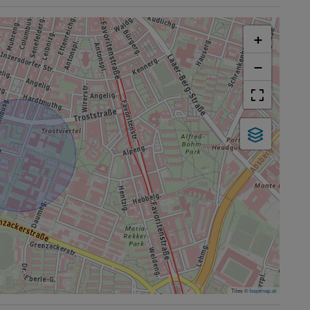
+
−
Tiles ©
basemap.at