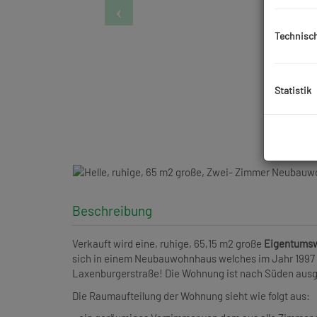
Technisc
Statistik
Beschreibung
Verkauft wird eine, ruhige, 65,15 m2 große
Eigentumsw
sich in einem Neubauwohnhaus welches im Jahr 1997 g
Laxenburgerstraße! Die Wohnung ist nach Süden ausger
Die Raumaufteilung der Wohnung sieht wie folgt aus: