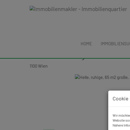
HOME
IMMOBILIENS
Erfolgreich verkauft: Helle, r
Neubauwohnung!
1100 Wien
Cookie 
Wir möchten
Website sow
Nähere Info