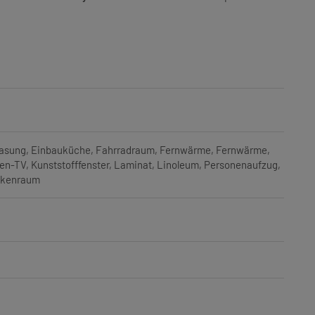
lasung
Einbauküche
Fahrradraum
Fernwärme
Fernwärme
ten-TV
Kunststofffenster
Laminat
Linoleum
Personenaufzug
ckenraum