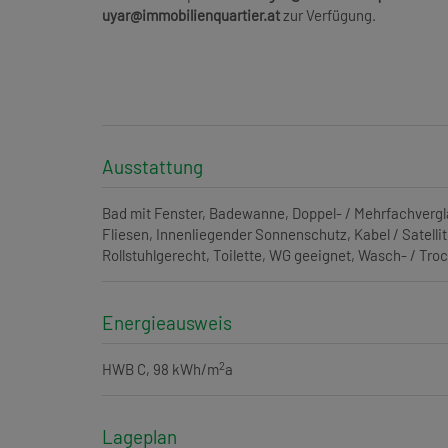
uyar@immobilienquartier.at
zur Verfügung.
Ausstattung
Bad mit Fenster
Badewanne
Doppel- / Mehrfachverg
Fliesen
Innenliegender Sonnenschutz
Kabel / Satelli
Rollstuhlgerecht
Toilette
WG geeignet
Wasch- / Tro
Energieausweis
2
HWB
C, 98 kWh/m
a
Lageplan