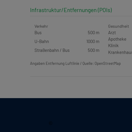
Infrastruktur/Entfernungen (POIs)
Verkehr
Gesundheit
Bus
500 m
Arzt
Apotheke
U-Bahn
1000 m
Klinik
Straßenbahn / Bus
500 m
Krankenhau
Angaben Entfernung Luftlinie / Quelle: OpenStreetMap
2026, Immobilienquartier
©