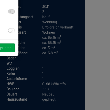
Objektnr.
3031
Zimmer
2
Vermarktungsart
Kauf
Objektart
Wohnung
Kaufpreis
Erfolgreich verkauft
Nutzungsart
Wohnen
2
Fläche
ca. 65,15 m
2
Wohnfläche
ca. 65,15 m
2
eptieren
Kellerfläche
ca. 3 m
2
Loggiafläche
ca. 5,8 m
Bäder
1
WC
1
Loggien
1
Keller
1
Abstellräume
1
2
HWB
C, 98 kWh/m
a
Baujahr
1997
Bauart
Neubau
Hauszustand
gepflegt