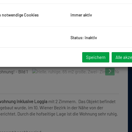
h notwendige Cookies
immer aktiv
Status: inaktiv
Speichern
Alle akz
ohnung inklusive Loggia
mit 2 Zimmern. Das Objekt befindet
ebaut wurde, im 10. Wiener Bezirk in der Nähe von der
ichtet. Durch die hofseitige Lage ist die Wohnung sehr ruhig.