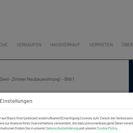
UCHE
VERKAUFEN
HAUSVERKAUF
VERMIETEN
ÜBER
uhige, 65 m2 große, Zwei- Zimmer
Einstellungen
 auf Basis Ihrer (jederzeit widerrufbaren) Einwilligung Cookies zum Zweck der Verbesser
ie zur Analyse Ihres Userverhaltens verwenden, die dazu personenbezogene Daten verarb
rmationen finden Sie in unserer
Datenschutzerklärung
und unserer
Cookie Policy
.