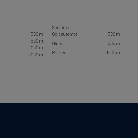
Sonstige
500 m
Geldautomat
500 m
500 m
Bank
500 m
1000 m
Polizei
1000 m
s
2000 m
Lechnerstraße 18/6
1030 Wien, Österreich
Tel.:
+43699 171 059 18