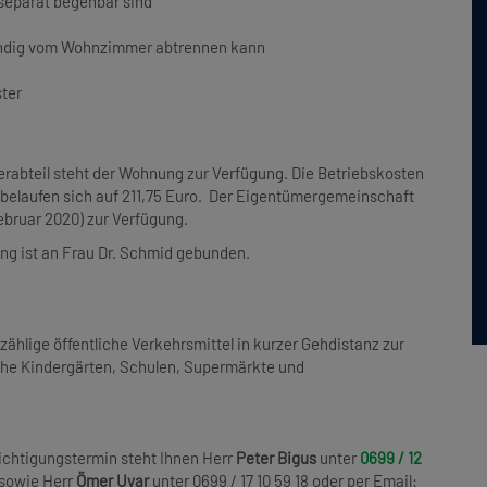
separat begehbar sind
tändig vom Wohnzimmer abtrennen kann
ter
erabteil steht der Wohnung zur Verfügung. Die Betriebskosten
belaufen sich auf 211,75 Euro. Der Eigentümergemeinschaft
ebruar 2020) zur Verfügung.
ng ist an Frau Dr. Schmid gebunden.
zählige öffentliche Verkehrsmittel in kurzer Gehdistanz zur
ähe Kindergärten, Schulen, Supermärkte und
ichtigungstermin steht Ihnen Herr
Peter Bigus
unter
0699 / 12
owie Herr
Ömer Uyar
unter 0699 / 17 10 59 18 oder per Email: