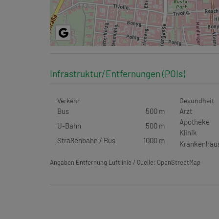
Infrastruktur/Entfernungen (POIs)
Verkehr
Gesundheit
Bus
500 m
Arzt
Apotheke
U-Bahn
500 m
Klinik
Straßenbahn / Bus
1000 m
Krankenhau
Angaben Entfernung Luftlinie / Quelle: OpenStreetMap