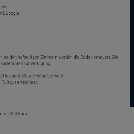
 sind
 m2 Loggia
en beiden hofseitigen Zimmern werden die Böden erneuert. Die
Kellerabteil zur Verfügung.
 U1 in unmittelbarer Nähe befindet.
Fuß gut erreichbar.
en: 1.250 Euro