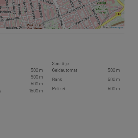
Tiles ©
basemap.at
Sonstige
500 m
Geldautomat
500 m
500 m
Bank
500 m
500 m
Polizei
500 m
s
1500 m