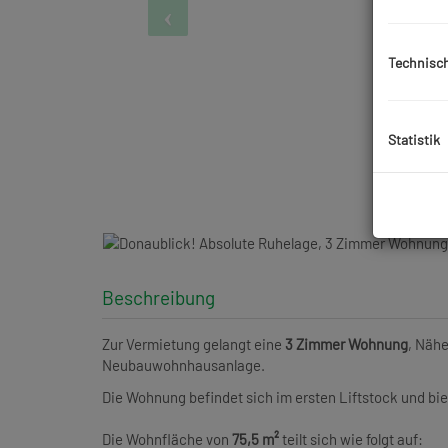
Technisc
Statistik
Beschreibung
Zur Vermietung gelangt eine
3 Zimmer Wohnung
, Näh
Neubauwohnhausanlage.
Die Wohnung befindet sich im ersten Liftstock und bi
Die Wohnfläche von
75,5 m²
teilt sich wie folgt auf: