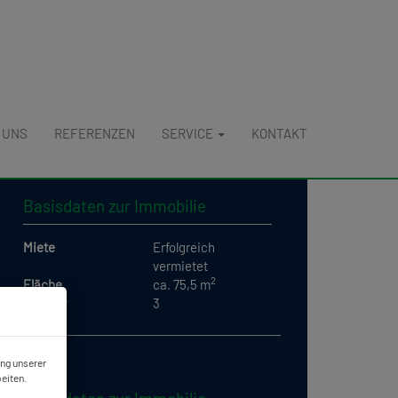
 UNS
REFERENZEN
SERVICE
KONTAKT
Basisdaten zur Immobilie
Miete
Erfolgreich
vermietet
2
Fläche
ca. 75,5 m
Zimmer
3
ung unserer
eiten.