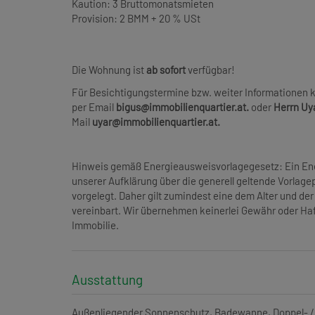
Kaution: 3 Bruttomonatsmieten
Provision: 2 BMM + 20 % USt
Die Wohnung ist
ab sofort
verfügbar!
Für Besichtigungstermine bzw. weiter Informationen k
per Email
bigus@immobilienquartier.at.
oder
Herrn Uy
Mail
uyar@immobilienquartier.at.
Hinweis gemäß Energieausweisvorlagegesetz: Ein En
unserer Aufklärung über die generell geltende Vorlagep
vorgelegt. Daher gilt zumindest eine dem Alter und d
vereinbart. Wir übernehmen keinerlei Gewähr oder Haf
Immobilie.
Ausstattung
Außenliegender Sonnenschutz
Badewanne
Doppel- 