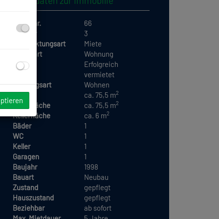
Basisdaten zur Immobilie
Objektnr.
66
Zimmer
3
Vermarktungsart
Miete
Objektart
Wohnung
Miete
Erfolgreich
vermietet
Nutzungsart
Wohnen
2
Fläche
ca. 75,5 m
eptieren
2
Wohnfläche
ca. 75,5 m
2
Kellerfläche
ca. 6 m
Bäder
1
WC
1
Keller
1
Garagen
1
Baujahr
1998
Bauart
Neubau
Zustand
gepflegt
Hauszustand
gepflegt
Beziehbar
ab sofort
Max. Mietdauer
5 Jahre