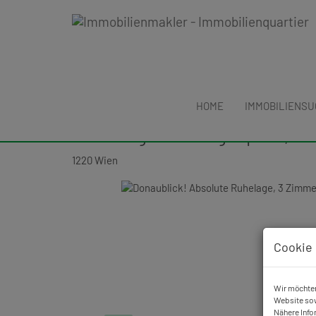
HOME
IMMOBILIENS
Erfolgreich vermietet: Donaub
Wohnung mit Garagenplatz, Nä
1220 Wien
Cookie 
Wir möchten
Website sow
Nähere Info