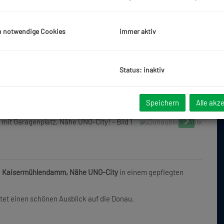
h notwendige Cookies
immer aktiv
Status: inaktiv
Speichern
Alle akz
e
Kaisermühlendamm, Nähe UNO-City
in einem gepflegten
etet einen schönen Ausblick auf die Donau.