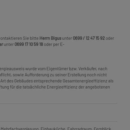
ontaktieren Sie bitte
Herrn Bigus
unter
0699 / 12 47 15 92
oder
ar
unter
0699 17 10 59 18
oder per E-
ergieausweis wurde vom Eigentümer bzw. Verkäufer, nach
flicht, sowie Aufforderung zu seiner Erstellung noch nicht
er Art des Gebäudes entsprechende Gesamtenergieeffizienz als
tung für die tatsächliche Energieeffizienz der angebotenen
/ Mehrfachverglasung
Einbauküche
Fahrradraum
Fernblick