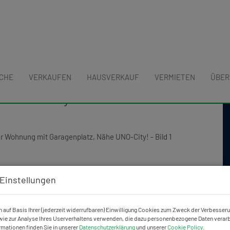
UCHE
VERKAUFEN
HAUSVERKAUF
VERMIETEN
ÜBER
lick! Absolute Ruhelage, 3 Zimmer
he UNO-City!
Einstellungen
 auf Basis Ihrer (jederzeit widerrufbaren) Einwilligung Cookies zum Zweck der Verbesser
ie zur Analyse Ihres Userverhaltens verwenden, die dazu personenbezogene Daten verarb
rmationen finden Sie in unserer
Datenschutzerklärung
und unserer
Cookie Policy
.