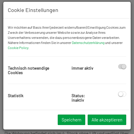
Cookie Einstellungen
Wir möchten auf Basis Ihrer (jederzeit widerrufbaren) Einwilligung Cookies zum
Zweck der Verbesserung unserer Website sowie zur Analyse Ihres
Userverhaltens verwenden, die dazu personenbezogene Daten verarbeiten.
Nähere Informationen finden Sie in unserer
Datenschutzerklärung
und unserer
Cookie Policy
.
Technisch notwendige
immer aktiv
Cookies
Statistik
Status:
Beschreibung
inaktiv
Zur Vermietung gelangt eine sehr gut geschnittene separat
begehbare 5-Zimmer Wohnung in einem gepflegten Altbauhaus
Speichern
Alle akzeptieren
in Wien Alsergrund, Nähe Nussdorfer Straße U-Bahn!
Die Wohnung befindet sich im 4. Stock ohne Lift und verfügt über