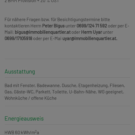
2 BMM Provision + 20 % UST
Für nähere Fragen bzw. für Besichtigungstermine bitte
kontaktieren Herrn
Peter Bigus
unter
0699/124 71 592
oder per E-
Mail:
bigus@immobilienquartier.at
oder
Herrn Uyar
unter
0699/17105918
oder per E-Mai
uyar@immobilienquartier.at.
Ausstattung
Bad mit Fenster
Badewanne
Dusche
Etagenheizung
Fliesen
Gas
Gäste-WC
Parkett
Toilette
U-Bahn-Nähe
WG geeignet
Wohnküche / offene Küche
Energieausweis
2
HWB
60 kWh/m
a