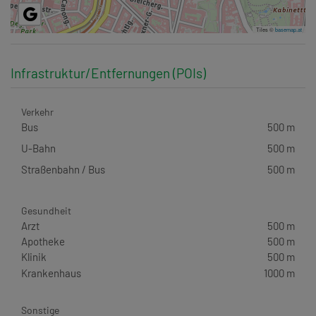
Tiles ©
basemap.at
Infrastruktur/Entfernungen (POIs)
Verkehr
Bus
500 m
U-Bahn
500 m
Straßenbahn / Bus
500 m
Gesundheit
Arzt
500 m
Apotheke
500 m
Klinik
500 m
Krankenhaus
1000 m
Sonstige