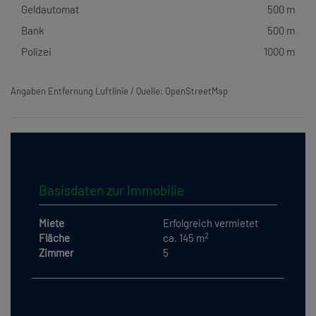
Geldautomat
500 m
Bank
500 m
Polizei
1000 m
Angaben Entfernung Luftlinie / Quelle: OpenStreetMap
Basisdaten zur Immobilie
Miete
Erfolgreich vermietet
2
Fläche
ca. 145 m
Zimmer
5