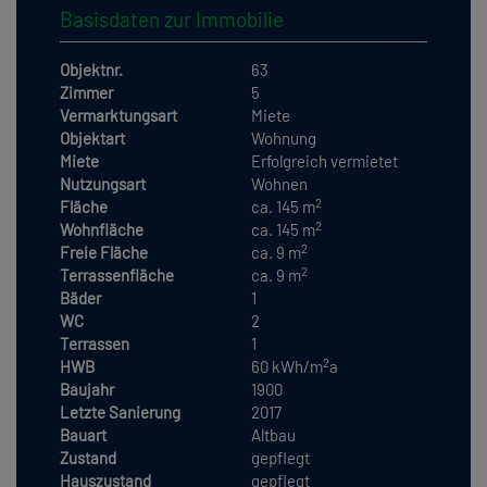
Basisdaten zur Immobilie
Objektnr.
63
Zimmer
5
Vermarktungsart
Miete
Objektart
Wohnung
Miete
Erfolgreich vermietet
Nutzungsart
Wohnen
2
Fläche
ca. 145 m
2
Wohnfläche
ca. 145 m
2
Freie Fläche
ca. 9 m
2
Terrassenfläche
ca. 9 m
Bäder
1
WC
2
Terrassen
1
2
HWB
60 kWh/m
a
Baujahr
1900
Letzte Sanierung
2017
Bauart
Altbau
Zustand
gepflegt
Hauszustand
gepflegt