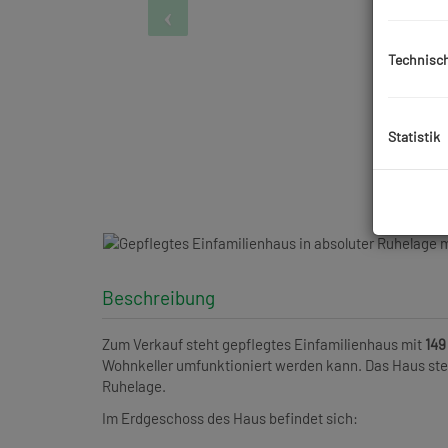
Technisc
Statistik
Beschreibung
Zum Verkauf steht gepflegtes Einfamilienhaus mit
149
Wohnkeller umfunktioniert werden kann. Das Haus st
Ruhelage.
Im Erdgeschoss des Haus befindet sich: