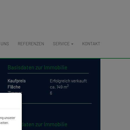
 UNS
REFERENZEN
SERVICE
KONTAKT
Basisdaten zur Immobilie
Kaufpreis
Erfolgreich verkauft
2
Fläche
ca. 149 m
Zimmer
6
ung unserer
eiten.
Basisdaten zur Immobilie