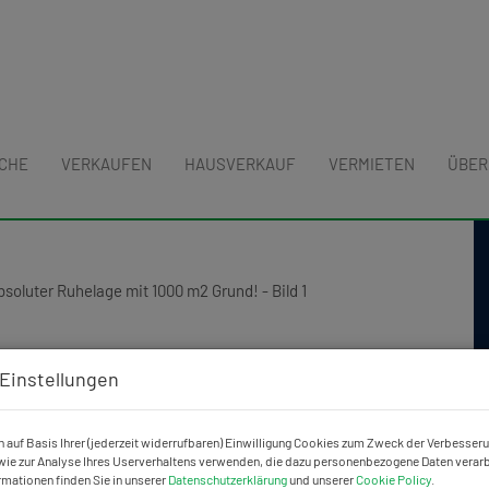
UCHE
VERKAUFEN
HAUSVERKAUF
VERMIETEN
ÜBER
es Einfamilienhaus in absoluter
Einstellungen
 auf Basis Ihrer (jederzeit widerrufbaren) Einwilligung Cookies zum Zweck der Verbesser
ie zur Analyse Ihres Userverhaltens verwenden, die dazu personenbezogene Daten verarb
rmationen finden Sie in unserer
Datenschutzerklärung
und unserer
Cookie Policy
.