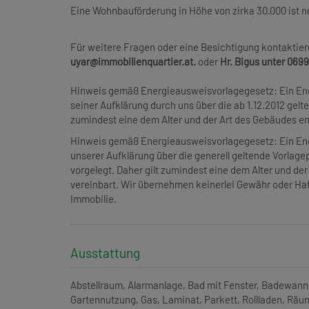
Eine Wohnbauförderung in Höhe von zirka 30.000 ist
Für weitere Fragen oder eine Besichtigung kontaktier
uyar@
immobilienquartier.at.
oder
Hr. Bigus unter 0699 
Hinweis gemäß Energieausweisvorlagegesetz: Ein En
seiner Aufklärung durch uns über die ab 1.12.2012 gelte
zumindest eine dem Alter und der Art des Gebäudes e
Hinweis gemäß Energieausweisvorlagegesetz: Ein En
unserer Aufklärung über die generell geltende Vorlagep
vorgelegt. Daher gilt zumindest eine dem Alter und d
vereinbart. Wir übernehmen keinerlei Gewähr oder Haf
Immobilie.
Ausstattung
Abstellraum
Alarmanlage
Bad mit Fenster
Badewann
Gartennutzung
Gas
Laminat
Parkett
Rollladen
Räum