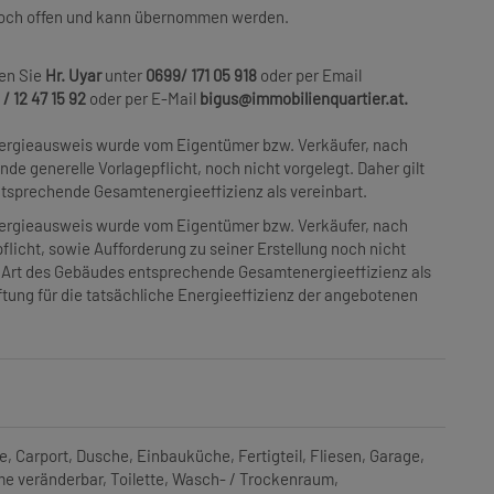
 noch offen und kann übernommen werden.
en Sie
Hr. Uyar
unter
0699/ 171 05 918
oder per Email
/ 12 47 15 92
oder per E-Mail
bigus@
immobilienquartier.at.
ergieausweis wurde vom Eigentümer bzw. Verkäufer, nach
nde generelle Vorlagepflicht, noch nicht vorgelegt. Daher gilt
ntsprechende Gesamtenergieeffizienz als vereinbart.
ergieausweis wurde vom Eigentümer bzw. Verkäufer, nach
flicht, sowie Aufforderung zu seiner Erstellung noch nicht
er Art des Gebäudes entsprechende Gesamtenergieeffizienz als
tung für die tatsächliche Energieeffizienz der angebotenen
e
Carport
Dusche
Einbauküche
Fertigteil
Fliesen
Garage
e veränderbar
Toilette
Wasch- / Trockenraum