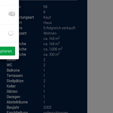
Objektnr.
58
Zimmer
6
Vermarktungsart
Kauf
Objektart
Haus
Kaufpreis
Erfolgreich verkauft
Nutzungsart
Wohnen
2
Fläche
ca. 149 m
2
Wohnfläche
ca. 149 m
2
Grundfläche
ca. 1.006 m
eptieren
2
Kellerfläche
ca. 100 m
Bäder
2
WC
2
Balkone
1
Terrassen
1
Stellplätze
2
Keller
1
Gärten
1
Garagen
1
Abstellräume
1
Baujahr
2003
Erschließung
vollerschlossen