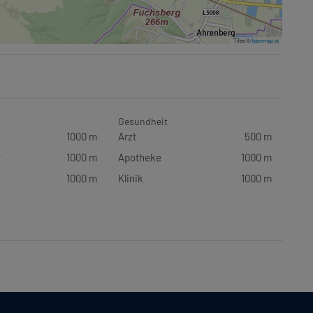
Tiles ©
basemap.at
Gesundheit
1000 m
Arzt
500 m
t
1000 m
Apotheke
1000 m
1000 m
Klinik
1000 m