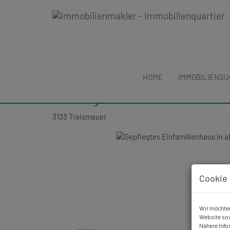
HOME
IMMOBILIENS
Erfolgreich verkauft: Gepflegt
Ruhelage mit 1000 m2 Grund!
3133 Traismauer
Cookie 
Wir möchten
Website sow
Nähere Info