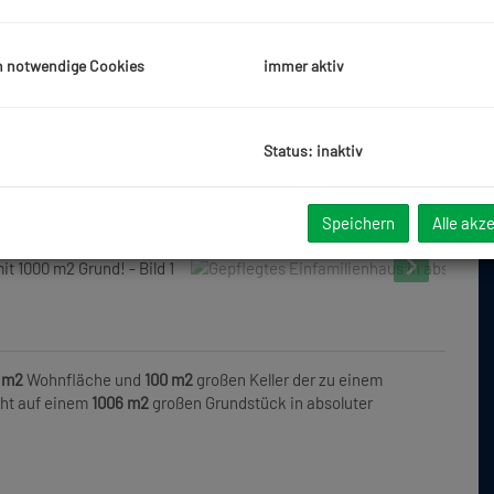
h notwendige Cookies
immer aktiv
Status: inaktiv
Speichern
Alle akz
 m2
Wohnfläche und
100 m2
großen Keller der zu einem
eht auf einem
1006 m2
großen Grundstück in absoluter