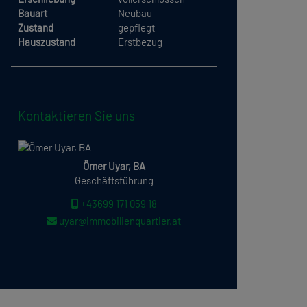
Bauart
Neubau
Zustand
gepflegt
Hauszustand
Erstbezug
Kontaktieren Sie uns
Ömer Uyar, BA
Geschäftsführung
+43699 171 059 18
uyar@immobilienquartier.at