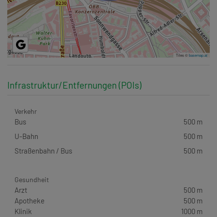
Tiles ©
basemap.at
Infrastruktur/Entfernungen (POIs)
Verkehr
Bus
500 m
U-Bahn
500 m
Straßenbahn / Bus
500 m
Gesundheit
Arzt
500 m
Apotheke
500 m
Klinik
1000 m