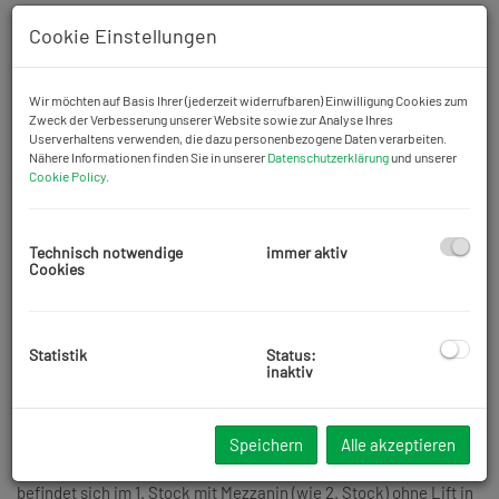
Cookie Einstellungen
Wir möchten auf Basis Ihrer (jederzeit widerrufbaren) Einwilligung Cookies zum
Zweck der Verbesserung unserer Website sowie zur Analyse Ihres
Userverhaltens verwenden, die dazu personenbezogene Daten verarbeiten.
Nähere Informationen finden Sie in unserer
Datenschutzerklärung
und unserer
Cookie Policy
.
Technisch notwendige
immer aktiv
Cookies
Statistik
Status:
inaktiv
Beschreibung
Speichern
Alle akzeptieren
Zum Verkauf steht eine ruhige,
drei
Zimmer Wohnung mit
97,6
m2
Wohnfäche im
4. Wiener Gemeindebezirk
. Die Wohnung
befindet sich im 1. Stock mit Mezzanin (wie 2. Stock) ohne Lift in