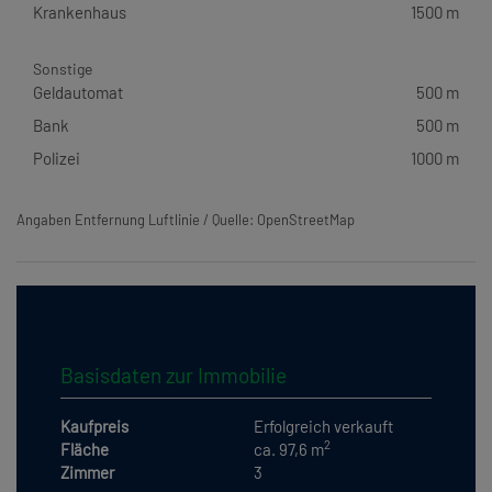
Krankenhaus
1500 m
Sonstige
Geldautomat
500 m
Bank
500 m
Polizei
1000 m
Angaben Entfernung Luftlinie / Quelle: OpenStreetMap
Basisdaten zur Immobilie
Kaufpreis
Erfolgreich verkauft
2
Fläche
ca. 97,6 m
Zimmer
3