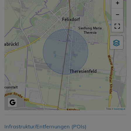
+
−
Tiles ©
basemap.at
Infrastruktur/Entfernungen (POIs)