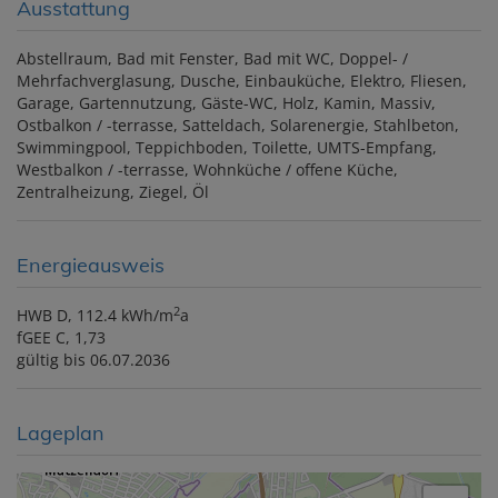
Ausstattung
Abstellraum
Bad mit Fenster
Bad mit WC
Doppel- /
Mehrfachverglasung
Dusche
Einbauküche
Elektro
Fliesen
Garage
Gartennutzung
Gäste-WC
Holz
Kamin
Massiv
Ostbalkon / -terrasse
Satteldach
Solarenergie
Stahlbeton
Swimmingpool
Teppichboden
Toilette
UMTS-Empfang
Westbalkon / -terrasse
Wohnküche / offene Küche
Zentralheizung
Ziegel
Öl
Energieausweis
2
HWB
D, 112.4 kWh/m
a
fGEE
C, 1,73
gültig bis
06.07.2036
Lageplan