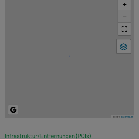
+
−
Tiles ©
basemap.at
Infrastruktur/Entfernungen (POIs)