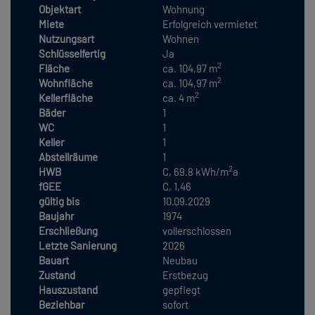
Objektart
Wohnung
Miete
Erfolgreich vermietet
Nutzungsart
Wohnen
Schlüsselfertig
Ja
2
Fläche
ca. 104,97 m
2
Wohnfläche
ca. 104,97 m
2
Kellerfläche
ca. 4 m
Bäder
1
WC
1
Keller
1
Abstellräume
1
2
HWB
C, 69.8 kWh/m
a
fGEE
C, 1,46
gültig bis
10.09.2029
Baujahr
1974
Erschließung
vollerschlossen
Letzte Sanierung
2026
Bauart
Neubau
Zustand
Erstbezug
Hauszustand
gepflegt
Beziehbar
sofort