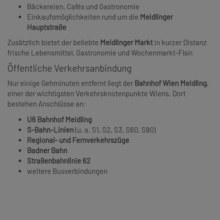
Bäckereien, Cafés und Gastronomie
Einkaufsmöglichkeiten rund um die
Meidlinger
Hauptstraße
Zusätzlich bietet der beliebte
Meidlinger Markt
in kurzer Distanz
frische Lebensmittel, Gastronomie und Wochenmarkt-Flair.
Öffentliche Verkehrsanbindung
Nur einige Gehminuten entfernt liegt der
Bahnhof Wien Meidling
,
einer der wichtigsten Verkehrsknotenpunkte Wiens. Dort
bestehen Anschlüsse an:
U6 Bahnhof Meidling
S-Bahn-Linien
(u. a. S1, S2, S3, S60, S80)
Regional- und Fernverkehrszüge
Badner Bahn
Straßenbahnlinie 62
weitere Busverbindungen