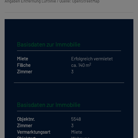
Angaben Entfernung Luftlinie / Quelle: OpenStreetMap
Basisdaten zur Immobilie
Miete
Erfolgreich vermietet
2
Fläche
ca. 140 m
Zimmer
3
Basisdaten zur Immobilie
Objektnr.
5548
Zimmer
3
Vermarktungsart
Miete