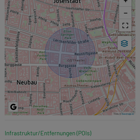
+
−
Tiles ©
basemap.at
Infrastruktur/Entfernungen (POIs)