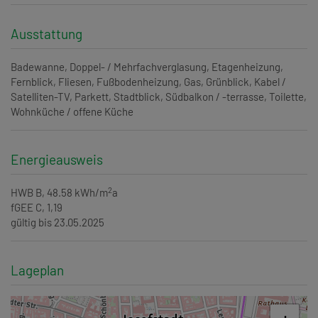
Ausstattung
Badewanne
Doppel- / Mehrfachverglasung
Etagenheizung
Fernblick
Fliesen
Fußbodenheizung
Gas
Grünblick
Kabel /
Satelliten-TV
Parkett
Stadtblick
Südbalkon / -terrasse
Toilette
Wohnküche / offene Küche
Energieausweis
2
HWB
B, 48.58 kWh/m
a
fGEE
C, 1,19
gültig bis
23.05.2025
Lageplan