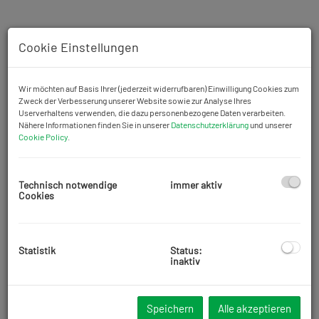
Cookie Einstellungen
Wir möchten auf Basis Ihrer (jederzeit widerrufbaren) Einwilligung Cookies zum
Zweck der Verbesserung unserer Website sowie zur Analyse Ihres
Userverhaltens verwenden, die dazu personenbezogene Daten verarbeiten.
Nähere Informationen finden Sie in unserer
Datenschutzerklärung
und unserer
Cookie Policy
.
Technisch notwendige
immer aktiv
Cookies
Beschreibung
Statistik
Status:
inaktiv
Zur Vermietung steht eine gepflegte 140 m2 große Drei-Zimmer-
Dachgeschoßwohnung mit einer 40 m2 großen Dachterrasse im
Speichern
Alle akzeptieren
Obergeschoß begehbar durch eine Treppe. Die Mietwohnung