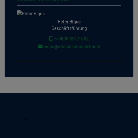
Peter Bigus
Geschäftsführung
+43699 124 715 92
bigus@immobilienquartier.at
2026, Immobilienquartier
©
Lechnerstraße 18/6
1030 Wien, Österreich