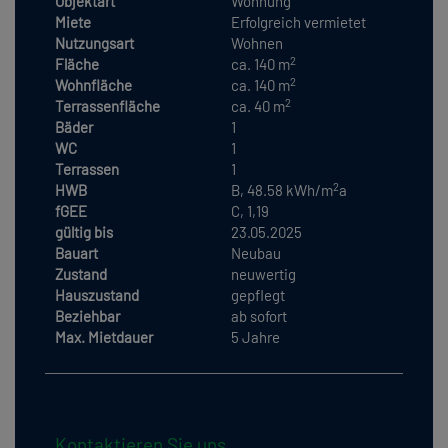
Objektart
Wohnung
Miete
Erfolgreich vermietet
Nutzungsart
Wohnen
2
Fläche
ca. 140 m
2
Wohnfläche
ca. 140 m
2
Terrassenfläche
ca. 40 m
Bäder
1
WC
1
Terrassen
1
2
HWB
B, 48.58 kWh/m
a
fGEE
C, 1,19
gültig bis
23.05.2025
Bauart
Neubau
Zustand
neuwertig
Hauszustand
gepflegt
Beziehbar
ab sofort
Max. Mietdauer
5 Jahre
Kontaktieren Sie uns