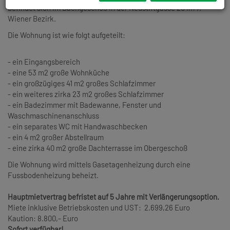
befindet sich im Dachgeschoß in der Neustiftgasse 20 im 7.
Wiener Bezirk.
Die Wohnung ist wie folgt aufgeteilt:
- ein Eingangsbereich
- eine 53 m2 große Wohnküche
- ein großzügiges 41 m2 großes Schlafzimmer
- ein weiteres zirka 23 m2 großes Schlafzimmer
- ein Badezimmer mit Badewanne, Fenster und
Waschmaschinenanschluss
- ein separates WC mit Handwaschbecken
- ein 4 m2 großer Abstellraum
- eine zirka 40 m2 große Dachterrasse im Obergeschoß
Die Wohnung wird mittels Gasetagenheizung durch eine
Fussbodenheizung beheizt.
Hauptmietvertrag befristet auf 5 Jahre mit Verlängerungsoption.
Miete inklusive Betriebskosten und UST: 2.699,26 Euro
Kaution: 8.800,- Euro
Sofort verfügbar!