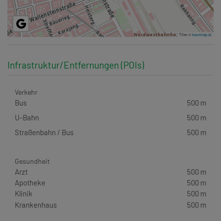
Tiles ©
basemap.at
Infrastruktur/Entfernungen (POIs)
Verkehr
Bus
500 m
U-Bahn
500 m
Straßenbahn / Bus
500 m
Gesundheit
Arzt
500 m
Apotheke
500 m
Klinik
500 m
Krankenhaus
500 m