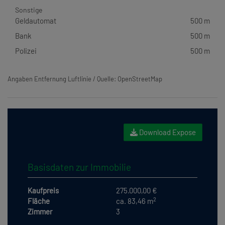
Sonstige
Geldautomat
500 m
Bank
500 m
Polizei
500 m
Angaben Entfernung Luftlinie / Quelle: OpenStreetMap
Download Expose
Basisdaten zur Immobilie
Kaufpreis
275.000,00 €
2
Fläche
ca. 83,46 m
Zimmer
3