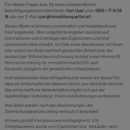
Für nähere Fragen bzw. für einen unverbindlichen
Besichtigungstermin steht Ihnen
Herr Uyar
unter
0699 / 17 10 59
18
oder per E-Mail
uyar@immobilienquariter.at!
Dieses Objekt wird Ihnen unverbindlich und freibleibend zum
Kauf angeboten. Oben angeführte Angaben basieren auf
Informationen und Unterlagen des Eigentümers und sind
unsererseits ohne Gewähr. Im Falle eines Abschlusses mit Ihnen
oder einem von Ihnen namhaft gemachten Dritten bzw. bei
beidseitiger Willensübereinstimmung beträgt unser Honorar (lt.
Honorarverordnung für Immobilienmakler) 3% vom
Kaufpreis zuzüglich der gesetzlichen Umsatzsteuer.
Kraft bestehenden Geschäftsgebrauchs weisen wir darauf hin,
dass ein wirtschaftliches Naheverhältnis zum Verkäufer besteht.
Das wirtschaftliche Naheverhältnis ergibt sich aus der
regelmäßigen Verbindung. Irrtum und Änderungen vorbehalten.
Ihre Daten werden nach den Bestimmungen des
Datenschutzgesetzes streng vertraulich behandelt.
Hinweis gemäß Energieausweisvorlagegesetz: Ein
Energieausweis wurde vom Eigentümer bzw. Verkäufer, nach