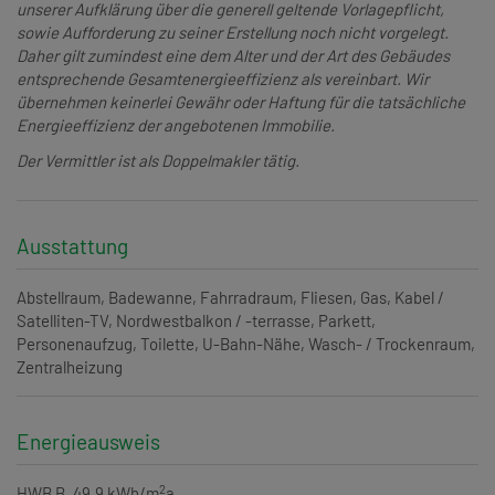
unserer Aufklärung über die generell geltende Vorlagepflicht,
sowie Aufforderung zu seiner Erstellung noch nicht vorgelegt.
Daher gilt zumindest eine dem Alter und der Art des Gebäudes
entsprechende Gesamtenergieeffizienz als vereinbart. Wir
übernehmen keinerlei Gewähr oder Haftung für die tatsächliche
Energieeffizienz der angebotenen Immobilie.
Der Vermittler ist als Doppelmakler tätig.
Ausstattung
Abstellraum
Badewanne
Fahrradraum
Fliesen
Gas
Kabel /
Satelliten-TV
Nordwestbalkon / -terrasse
Parkett
Personenaufzug
Toilette
U-Bahn-Nähe
Wasch- / Trockenraum
Zentralheizung
Energieausweis
2
HWB
B, 49.9 kWh/m
a