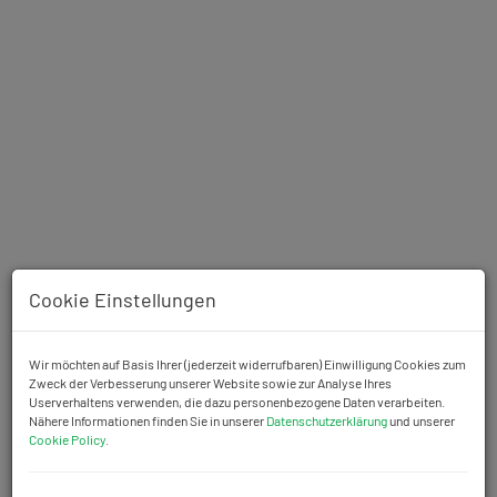
Cookie Einstellungen
Beschreibung
Wir möchten auf Basis Ihrer (jederzeit widerrufbaren) Einwilligung Cookies zum
Zweck der Verbesserung unserer Website sowie zur Analyse Ihres
Userverhaltens verwenden, die dazu personenbezogene Daten verarbeiten.
Die
83,46 m2 große Eigentumswohnung inklusive 11 m2
Nähere Informationen finden Sie in unserer
Datenschutzerklärung
und unserer
Loggia
und 2 Zimmern befindet sich im 2. Liftstock eines
Cookie Policy
.
Neubauwohnhaus welches im Jahr 1968 gebaut wurde, im 20.
Wiener Bezirk nähe Dresdner Straße U-Bahn!