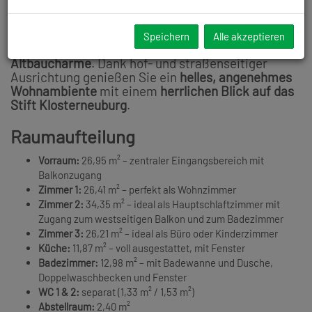
befindet sich im
2. Obergeschoss eines gepflegten
Altbaus aus dem Jahr 1904
(kein Lift). Die Wohnung
besticht durch ihren
großzügigen Grundriss
,
hohe
Speichern
Alle akzeptieren
Räume (ca. 3 m Raumhöhe)
und den
typischen
Altbaucharme
. Dank hof- und straßenseitiger
Ausrichtung genießen Sie ein
helles, angenehmes
Wohnambiente
mit einem
herrlichen Blick auf das
Stift Klosterneuburg
.
Raumaufteilung
Vorraum:
26,95 m² – zentraler Eingangsbereich mit
Balkonzugang
Zimmer 1:
26,41 m² – perfekt als Wohnzimmer
Zimmer 2:
34,35 m² – ideal als Hauptschlaftzimmer mit
Zugang zum westseitigen Balkon und zum Badezimmer
Zimmer 3:
26,21 m² – ideal als Büro oder Kinderzimmer
Küche:
11,87 m² – voll ausgestattet, mit Fenster
Badezimmer:
12,98 m² – mit Badewanne und Dusche,
Doppelwaschbecken und Fenster
WC 1 & 2:
separat (1,33 m² / 1,53 m²)
Abstellraum:
2,40 m²