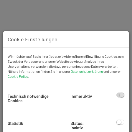
Cookie Einstellungen
Wir möchten auf Basis Ihrer (jederzeit widerrufbaren) Einwilligung Cookies zum
Zweck der Verbesserung unserer Website sowie zur Analyse Ihres
Userverhaltens verwenden, die dazu personenbezogene Daten verarbeiten.
Nähere Informationen finden Sie in unserer
Datenschutzerklärung
und unserer
Cookie Policy
.
Technisch notwendige
immer aktiv
Cookies
Beschreibung
Statistik
Status:
inaktiv
Diese charmante
Altbauwohnung
in der Hölzlgasse