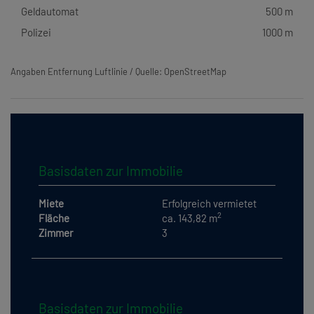
Geldautomat
500 m
Polizei
1000 m
Angaben Entfernung Luftlinie / Quelle: OpenStreetMap
Basisdaten zur Immobilie
Miete
Erfolgreich vermietet
2
Fläche
ca. 143,82 m
Zimmer
3
Basisdaten zur Immobilie