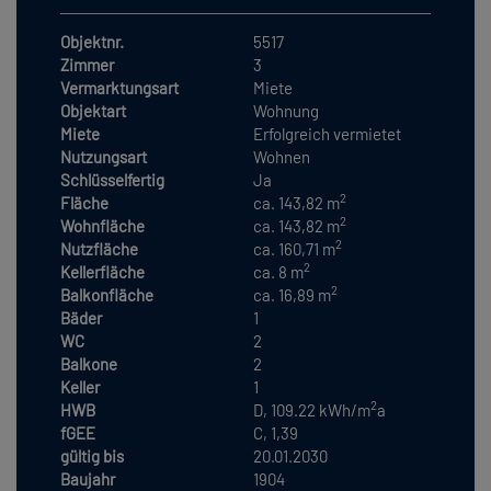
Objektnr.
5517
Zimmer
3
Vermarktungsart
Miete
Objektart
Wohnung
Miete
Erfolgreich vermietet
Nutzungsart
Wohnen
Schlüsselfertig
Ja
2
Fläche
ca. 143,82 m
2
Wohnfläche
ca. 143,82 m
2
Nutzfläche
ca. 160,71 m
2
Kellerfläche
ca. 8 m
2
Balkonfläche
ca. 16,89 m
Bäder
1
WC
2
Balkone
2
Keller
1
2
HWB
D, 109.22 kWh/m
a
fGEE
C, 1,39
gültig bis
20.01.2030
Baujahr
1904