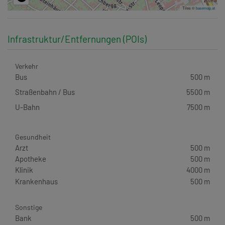
Tiles ©
basemap.at
Infrastruktur/Entfernungen (POIs)
Verkehr
Bus
500 m
Straßenbahn / Bus
5500 m
U-Bahn
7500 m
Gesundheit
Arzt
500 m
Apotheke
500 m
Klinik
4000 m
Krankenhaus
500 m
Sonstige
Bank
500 m