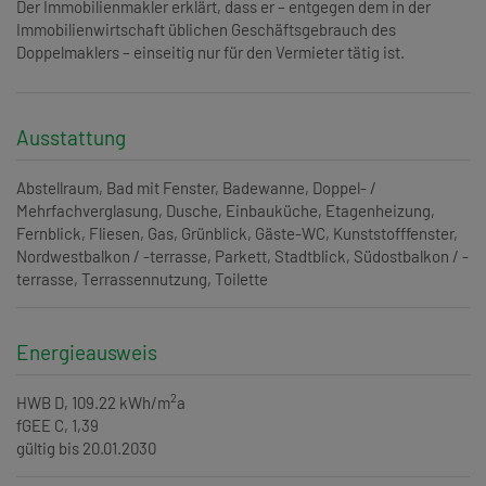
Der Immobilienmakler erklärt, dass er – entgegen dem in der
Immobilienwirtschaft üblichen Geschäftsgebrauch des
Doppelmaklers – einseitig nur für den Vermieter tätig ist.
Ausstattung
Abstellraum
Bad mit Fenster
Badewanne
Doppel- /
Mehrfachverglasung
Dusche
Einbauküche
Etagenheizung
Fernblick
Fliesen
Gas
Grünblick
Gäste-WC
Kunststofffenster
Nordwestbalkon / -terrasse
Parkett
Stadtblick
Südostbalkon / -
terrasse
Terrassennutzung
Toilette
Energieausweis
2
HWB
D, 109.22 kWh/m
a
fGEE
C, 1,39
gültig bis
20.01.2030