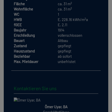
2
Fläche
ca. 31 m
2
Wohnfläche
ca. 31 m
WC
1
2
HWB
E, 228.16 kWh/m
a
fGEE
E, 2,11
Baujahr
1914
Erschließung
vollerschlossen
Bauart
Altbau
Zustand
gepflegt
Hauszustand
gepflegt
Beziehbar
ab sofort
Max. Mietdauer
unbefristet
Kontaktieren Sie uns
Ömer Uyar, BA