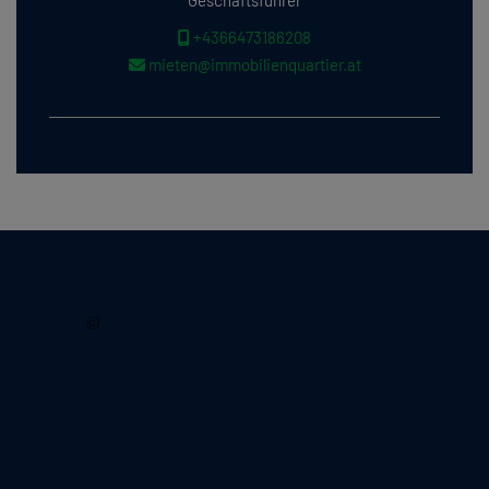
Geschäftsführer
+4366473186208
mieten@immobilienquartier.at
2026, Immobilienquartier
©
Lechnerstraße 18/6
1030 Wien, Österreich
Tel.:
+43699 171 059 18
Tel.:
+43699 124 715 92
E-Mail:
office@immobilienquartier.at