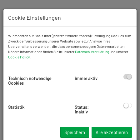
Cookie Einstellungen
Wir möchten auf Basis Ihrer (jederzeit widerrufbaren) Einwilligung Cookies zum
Zweck der Verbesserung unserer Website sowie zur Analyse Ihres
Userverhaltens verwenden, die dazu personenbezogene Daten verarbeiten.
Nähere Informationen finden Sie in unserer
Datenschutzerklärung
und unserer
Cookie Policy
.
Technisch notwendige
immer aktiv
Cookies
Beschreibung
Statistik
Status:
inaktiv
Zur Vermietung steht eine 31 m2 große Ein Zimmer Wohnung. Die
Mietwohnung befindet sich im 2. Stock
ohne Lift
eines
Altbauwohnhauses in der Meiselstrasse im 15. Wiener Bezirk.
Speichern
Alle akzeptieren
Die Wohnung ist wie folgt aufgeteilt: