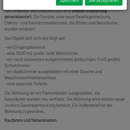
Speichern
Alle akzeptieren
Donauinsel. Die Wohnung befindet sich im
6. Liftstock
eines
1961 erbauten Wohnhauses und wird
soeben vollständig
generalsaniert.
Die Fenster, eine neue Gasetagenheizung,
Elektro- und Sanitärinstallationen, die Böden und Nassräume
wurden erneuert.
Das Objekt teilt sich wie folgt auf:
- ein Eingangsbereich
- eine 30,07 m2 große, helle Wohnküche
- ein nach südwesten ausgerichtetes geräumiges 11 m2 großes
Schlafzimmer
- ein Badezimmer ausgestattet mit einer Dusche und
Waschmaschinenanschluss
- eine separate Toilette
Die Wohnung ist mit Parkettböden ausgestattet, die
Nassräume wurden neu verfliest. Die Wohnung wird mittels neuer
Junkers Gasetagenheizung beheizt. Ein Kellerabteil ist der
Wohnung zugeordnet.
Kaufpreis und Nebenkosten: