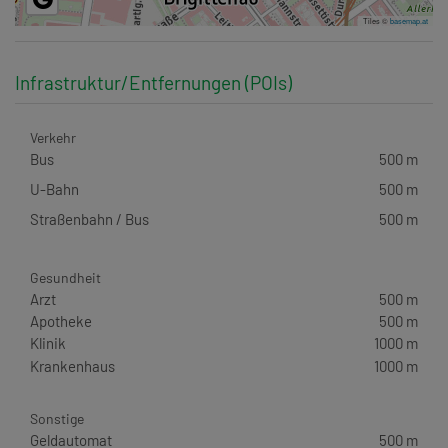
Tiles ©
basemap.at
Infrastruktur/Entfernungen (POIs)
Verkehr
Bus
500 m
U-Bahn
500 m
Straßenbahn / Bus
500 m
Gesundheit
Arzt
500 m
Apotheke
500 m
Klinik
1000 m
Krankenhaus
1000 m
Sonstige
Geldautomat
500 m