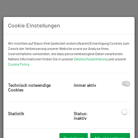
Cookie Einstellungen
Wir möchten auf Basis Ihrer (jederzeit widerrufbaren) Einwilligung Cookies zum
Zweck der Verbesserung unserer Website sowie zur Analyse Ihres
Userverhaltens verwenden, die dazu personenbezogene Daten verarbeiten.
Nähere Informationen finden Sie in unserer
Datenschutzerklärung
und unserer
Cookie Policy
.
Technisch notwendige
immer aktiv
Cookies
Beschreibung
Statistik
Status:
inaktiv
Verkauft wird eine 51,31 m2 große, zwei Zimmer
Eigentumswohnung im 20. Wiener Gemeindebezirk in
unmittelbarer Nähe zum Friedrich Engels Platz sowie unweit der