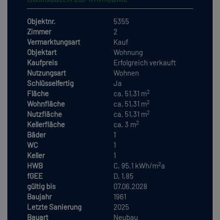
Objektnr.
5355
Zimmer
2
Vermarktungsart
Kauf
Objektart
Wohnung
Kaufpreis
Erfolgreich verkauft
Nutzungsart
Wohnen
Schlüsselfertig
Ja
2
Fläche
ca. 51,31 m
2
Wohnfläche
ca. 51,31 m
2
Nutzfläche
ca. 51,31 m
2
Kellerfläche
ca. 3 m
Bäder
1
WC
1
Keller
1
2
HWB
C, 95.1 kWh/m
a
fGEE
D, 1,85
gültig bis
07.06.2028
Baujahr
1961
Letzte Sanierung
2025
Bauart
Neubau