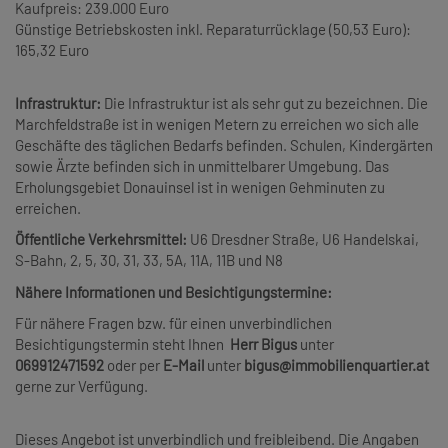
Kaufpreis: 239.000 Euro
Günstige Betriebskosten inkl. Reparaturrücklage (50,53 Euro):
165,32 Euro
Infrastruktur:
Die Infrastruktur ist als sehr gut zu bezeichnen. Die
Marchfeldstraße ist in wenigen Metern zu erreichen wo sich alle
Geschäfte des täglichen Bedarfs befinden. Schulen, Kindergärten
sowie Ärzte befinden sich in unmittelbarer Umgebung. Das
Erholungsgebiet Donauinsel ist in wenigen Gehminuten zu
erreichen.
Öffentliche Verkehrsmittel:
U6 Dresdner Straße, U6 Handelskai,
S-Bahn, 2, 5, 30, 31, 33, 5A, 11A, 11B und N8
Nähere Informationen und Besichtigungstermine:
Für nähere Fragen bzw. für einen unverbindlichen
Besichtigungstermin steht Ihnen
Herr Bigus
unter
069912471592
oder per
E-Mail
unter
bigus@immobilienquartier.at
gerne zur Verfügung.
Dieses Angebot ist unverbindlich und freibleibend. Die Angaben