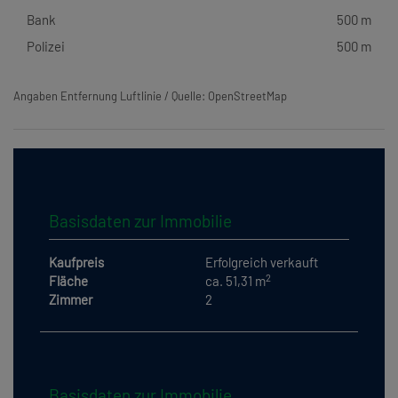
Bank
500 m
Polizei
500 m
Angaben Entfernung Luftlinie / Quelle: OpenStreetMap
Basisdaten zur Immobilie
Kaufpreis
Erfolgreich verkauft
2
Fläche
ca. 51,31 m
Zimmer
2
Basisdaten zur Immobilie