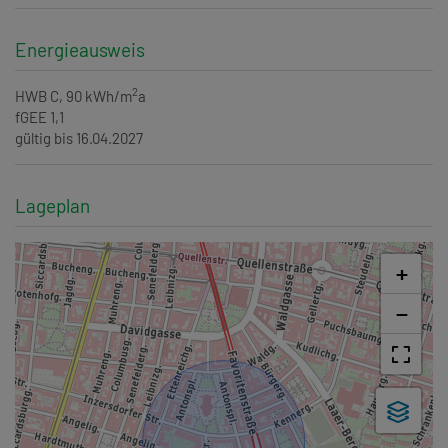
Energieausweis
2
HWB
C, 90 kWh/m
a
fGEE
1,1
gültig bis
16.04.2027
Lageplan
+
−