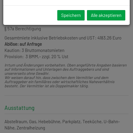
KFZ Werkstätte gesucht.
4 Hebebühnen, eine Grube, Büro, Wohnung, Reifenlager und
Speichern
Alle akzeptieren
diverse Nebenräume vorhanden.
§ 57a Berechtigung
Gesamtmiete inklusive Betriebskosten und UST: 4183,26 Euro
Ablöse: auf Anfrage
Kaution: 3 Bruttomonatsmieten
Provision: 3 BMM,- zzgl. 20 % Ust
Irrtum und Änderungen vorbehalten. Oben angeführte Angaben basieren
auf Informationen und Unterlagen des Auftraggebers und sind
unsererseits ohne Gewähr.
Wir weisen darauf hin, dass zwischen dem Vermittler und dem
Auftraggeber ein familiäres oder wirtschaftliches Naheverhältnis
besteht. Der Vermittler ist als Doppelmakler tätig.
Ausstattung
Abstellraum
Gas
Hebebühne
Parkplatz
Teeküche
U-Bahn-
Nähe
Zentralheizung