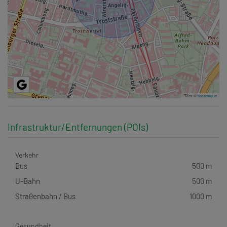
Tiles ©
basemap.at
Infrastruktur/Entfernungen (POIs)
Verkehr
Bus
500 m
U-Bahn
500 m
Straßenbahn / Bus
1000 m
Gesundheit