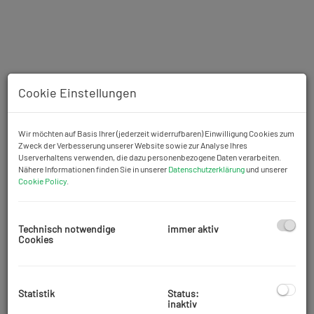
Cookie Einstellungen
Wir möchten auf Basis Ihrer (jederzeit widerrufbaren) Einwilligung Cookies zum
Zweck der Verbesserung unserer Website sowie zur Analyse Ihres
Userverhaltens verwenden, die dazu personenbezogene Daten verarbeiten.
Beschreibung
Nähere Informationen finden Sie in unserer
Datenschutzerklärung
und unserer
Cookie Policy
.
Wichtiger Hinweis: Aufgrund der Nachweispflicht gegenüber
dem Auftraggeber können nur schriftliche Anfragen mit
Technisch notwendige
immer aktiv
vollständigen Kontaktdaten (Name, Anschrift, Tel.-Nr., E-Mail)
Cookies
beantwortet werden.
KFZ-Werkstatt in Favoriten sucht Nachfolger!
Der Betrieb ist ist seit mehreren Jahrzehnten ansässig und
Statistik
Status:
inaktiv
aufgrund von privaten Gründen wird ein:e Nachfolger:in für die