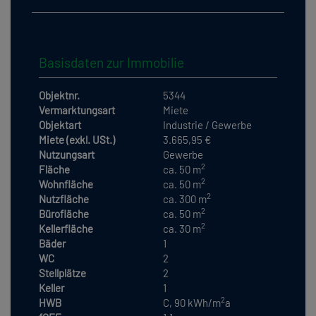
Basisdaten zur Immobilie
Objektnr.
5344
Vermarktungsart
Miete
Objektart
Industrie / Gewerbe
Miete (exkl. USt.)
3.665,95 €
Nutzungsart
Gewerbe
2
Fläche
ca. 50 m
2
Wohnfläche
ca. 50 m
2
Nutzfläche
ca. 300 m
2
Bürofläche
ca. 50 m
2
Kellerfläche
ca. 30 m
Bäder
1
WC
2
Stellplätze
2
Keller
1
2
HWB
C, 90 kWh/m
a