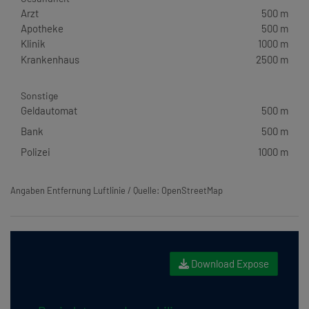
Arzt
500 m
Apotheke
500 m
Klinik
1000 m
Krankenhaus
2500 m
Sonstige
Geldautomat
500 m
Bank
500 m
Polizei
1000 m
Angaben Entfernung Luftlinie / Quelle: OpenStreetMap
Download Expose