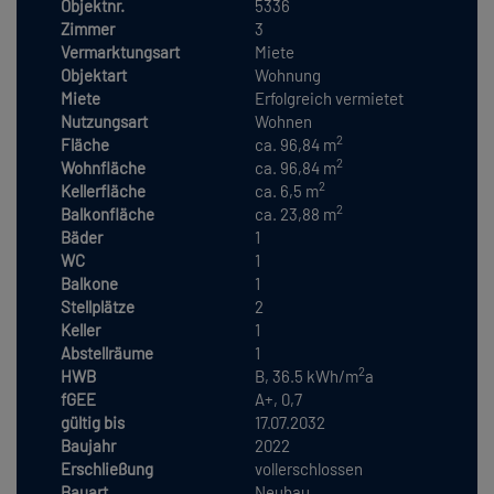
Objektnr.
5336
Zimmer
3
Vermarktungsart
Miete
Objektart
Wohnung
Miete
Erfolgreich vermietet
Nutzungsart
Wohnen
2
Fläche
ca. 96,84 m
2
Wohnfläche
ca. 96,84 m
2
Kellerfläche
ca. 6,5 m
2
Balkonfläche
ca. 23,88 m
Bäder
1
WC
1
Balkone
1
Stellplätze
2
Keller
1
Abstellräume
1
2
HWB
B, 36.5 kWh/m
a
fGEE
A+, 0,7
gültig bis
17.07.2032
Baujahr
2022
Erschließung
vollerschlossen
Bauart
Neubau