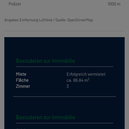
Polizei
1000 m
Angaben Entfernung Luftlinie / Quelle: OpenStreetMap
Basisdaten zur Immobilie
Miete
Erfolgreich vermietet
2
Fläche
ca. 96,84 m
Zimmer
3
Basisdaten zur Immobilie