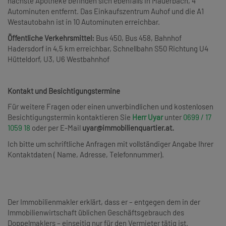
nächste Apotheke befinden sich ebenfalls in Mauerbach, 4
Autominuten entfernt. Das Einkaufszentrum Auhof und die A1
Westautobahn ist in 10 Autominuten erreichbar.
Öffentliche Verkehrsmittel:
Bus 450, Bus 458, Bahnhof
Hadersdorf in 4,5 km erreichbar, Schnellbahn S50 Richtung U4
Hütteldorf, U3, U6 Westbahnhof
Kontakt und Besichtigungstermine
Für weitere Fragen oder einen unverbindlichen und kostenlosen
Besichtigungstermin kontaktieren Sie
Herr Uyar
unter
0699 / 17
1059 18
oder per E-Mail
uyar@immobilienquartier.at.
Ich bitte um schriftliche Anfragen mit vollständiger Angabe Ihrer
Kontaktdaten ( Name, Adresse, Telefonnummer).
Der Immobilienmakler erklärt, dass er – entgegen dem in der
Immobilienwirtschaft üblichen Geschäftsgebrauch des
Doppelmaklers – einseitig nur für den Vermieter tätig ist.