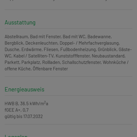
Ausstattung
Abstellraum
Bad mit Fenster
Bad mit WC
Badewanne
Bergblick
Deckenleuchten
Doppel- / Mehrfachverglasung
Dusche
Erdwärme
Fliesen
Fußbodenheizung
Grünblick
Gäste-
WC
Kabel / Satelliten-TV
Kunststofffenster
Neubaustandard
Parkett
Parkplatz
Rollladen
Schallschutzfenster
Wohnküche /
offene Küche
Öffenbare Fenster
Energieausweis
2
HWB
B, 36.5 kWh/m
a
fGEE
A+, 0,7
gültig bis
17.07.2032
Lageplan