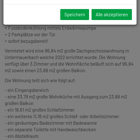
+ NEUBAU
Speichern
Alle akzeptieren
+ 3 Zimmer, 96,84 m² Wohnnutzfläche, 23,88 m² Balkon
+ Fussbodenheizung mittels effizienter Vaillant Erdwärmepumpe
+ Fussbodenkühlung mittels Erdwärmepumpe
+ 2 Parkplätze vor der Tür
+ sofort bezugsbereit!
Vermietet wird eine 96,84 m2 große Dachgeschosswohnung
in
Untermauerbach welche 2022 errichtet wurde. Die Wohnung
verfügt über 3 Zimmer und die Wohnfläche beläuft sich auf 96,84
m2 sowie einen 23,88 m2 großen Balkon.
Die Wohnung teilt sich wie folgt auf:
- ein Eingangsbereich
- eine 33,79 m2 große Wohnküche mit Ausgang zum 23,88 m2
großen Balkon
- ein 18,61 m2 großes Schlafzimmer
- ein weiteres 11,18 m2 großes Schlaf- oder Arbeitszimmer
- ein geräumiges Badezimmer mit Badewanne
- ein separate Toilette mit Handwaschbecken
- ein Abstellraum