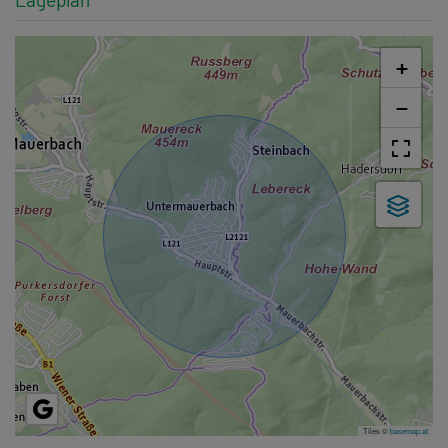
+
−
Tiles ©
basemap.at