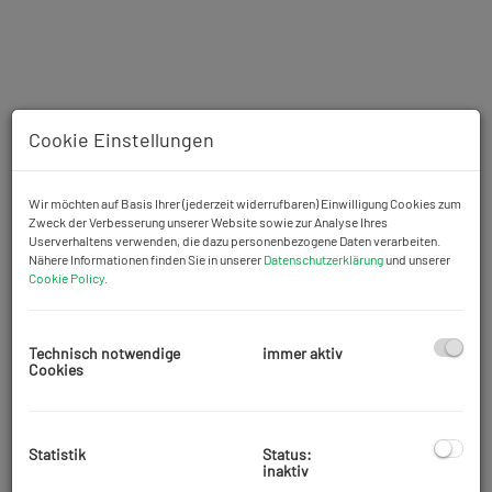
Cookie Einstellungen
Wir möchten auf Basis Ihrer (jederzeit widerrufbaren) Einwilligung Cookies zum
Zweck der Verbesserung unserer Website sowie zur Analyse Ihres
Userverhaltens verwenden, die dazu personenbezogene Daten verarbeiten.
Nähere Informationen finden Sie in unserer
Datenschutzerklärung
und unserer
Cookie Policy
.
Technisch notwendige
immer aktiv
Cookies
Beschreibung
Projekt LELIWA - Dachgeschosswohnung 3 Zimmer, 96,84 m2
Statistik
Status:
Wohnfläche mit 23,88 m2 Balkon in Untermauerbach in absoluter
inaktiv
Grünruhelage! Haus 10 Top3