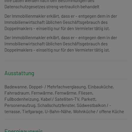
Ihre Daten werden nach den Bestimmungen des
Datenschutzgesetzes streng vertraulich behandelt
Der Immobilienmakler erklärt, dass er – entgegen dem in der
Immobilienwirtschaft üblichen Geschäftsgebrauch des
Doppelmaklers – einseitig nur für den Vermieter tätig ist.
Der Immobilienmakler erklärt, dass er – entgegen dem in der
Immobilienwirtschaft üblichen Geschäftsgebrauch des
Doppelmaklers – einseitig nur für den Vermieter tätig ist.
Ausstattung
Badewanne
Doppel- / Mehrfachverglasung
Einbauküche
Fahrradraum
Fernwärme
Fernwärme
Fliesen
Fußbodenheizung
Kabel / Satelliten-TV
Parkett
Personenaufzug
Schallschutzfenster
Südwestbalkon / -
terrasse
Tiefgarage
U-Bahn-Nähe
Wohnküche / offene Küche
Energieausweis