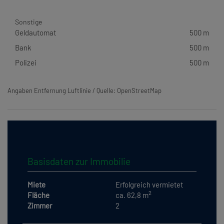
Sonstige
Geldautomat
500 m
Bank
500 m
Polizei
500 m
Angaben Entfernung Luftlinie / Quelle: OpenStreetMap
Basisdaten zur Immobilie
Miete
Erfolgreich vermietet
2
Fläche
ca. 62,8 m
Zimmer
2