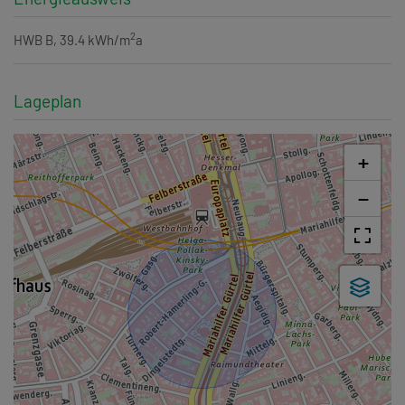
2
HWB
B, 39.4 kWh/m
a
Lageplan
+
−