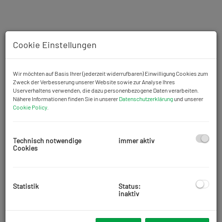
Cookie Einstellungen
Wir möchten auf Basis Ihrer (jederzeit widerrufbaren) Einwilligung Cookies zum
Zweck der Verbesserung unserer Website sowie zur Analyse Ihres
Userverhaltens verwenden, die dazu personenbezogene Daten verarbeiten.
Nähere Informationen finden Sie in unserer
Datenschutzerklärung
und unserer
Cookie Policy
.
Technisch notwendige
immer aktiv
Cookies
Beschreibung
Statistik
Status:
inaktiv
Zu Vermieten steht eine 62,8 m2 große 2 Zimmer Wohnung im 5.
Stock mit einer
42 m2 großen Terrasse
. Die Mietwohnung
befindet sich in einem 2011 erbauten
Neubauwohnhaus
in der