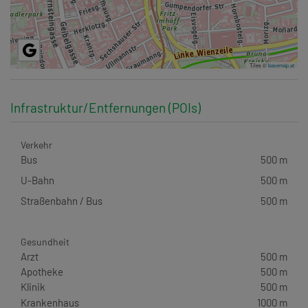
Tiles ©
basemap.at
Infrastruktur/Entfernungen (POIs)
Verkehr
Bus
500 m
U-Bahn
500 m
Straßenbahn / Bus
500 m
Gesundheit
Arzt
500 m
Apotheke
500 m
Klinik
500 m
Krankenhaus
1000 m