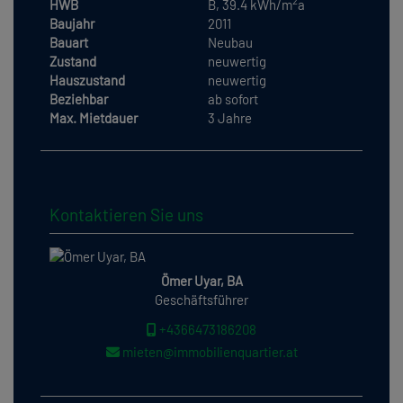
2
HWB
B, 39.4 kWh/m
a
Baujahr
2011
Bauart
Neubau
Zustand
neuwertig
Hauszustand
neuwertig
Beziehbar
ab sofort
Max. Mietdauer
3 Jahre
Kontaktieren Sie uns
Ömer Uyar, BA
Geschäftsführer
+4366473186208
mieten@immobilienquartier.at