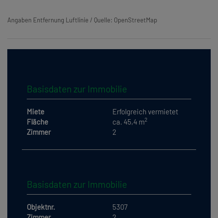
Angaben Entfernung Luftlinie / Quelle: OpenStreetMap
Basisdaten zur Immobilie
Miete
Erfolgreich vermietet
2
Fläche
ca. 45,4 m
Zimmer
2
Basisdaten zur Immobilie
Objektnr.
5307
Zimmer
2