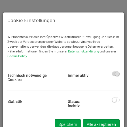
Cookie Einstellungen
Wir möchten auf Basis Ihrer (jederzeit widerrufbaren) Einwilligung Cookies zum
Zweck der Verbesserung unserer Website sowie zur Analyse Ihres
Userverhaltens verwenden, die dazu personenbezogene Daten verarbeiten.
Nähere Informationen finden Sie in unserer
Datenschutzerklärung
und unserer
Cookie Policy
.
Technisch notwendige
immer aktiv
Cookies
Statistik
Status:
inaktiv
Beschreibung
Zur
Vermietung
steht eine
45,40 m2
große
2 Zimmer
Wohnung mit
Speichern
Alle akzeptieren