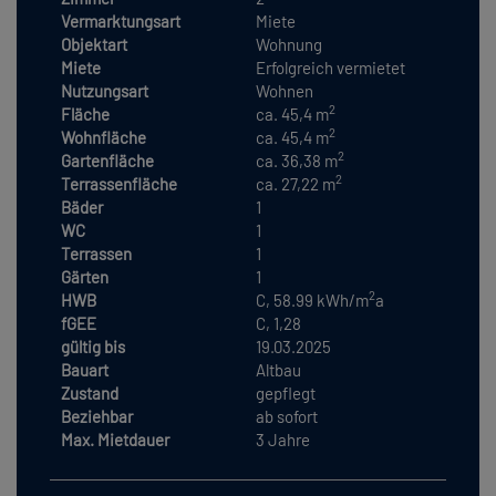
Vermarktungsart
Miete
Objektart
Wohnung
Miete
Erfolgreich vermietet
Nutzungsart
Wohnen
2
Fläche
ca. 45,4 m
2
Wohnfläche
ca. 45,4 m
2
Gartenfläche
ca. 36,38 m
2
Terrassenfläche
ca. 27,22 m
Bäder
1
WC
1
Terrassen
1
Gärten
1
2
HWB
C, 58.99 kWh/m
a
fGEE
C, 1,28
gültig bis
19.03.2025
Bauart
Altbau
Zustand
gepflegt
Beziehbar
ab sofort
Max. Mietdauer
3 Jahre