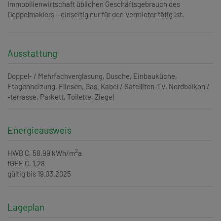
Immobilienwirtschaft üblichen Geschäftsgebrauch des
Doppelmaklers – einseitig nur für den Vermieter tätig ist.
Ausstattung
Doppel- / Mehrfachverglasung
Dusche
Einbauküche
Etagenheizung
Fliesen
Gas
Kabel / Satelliten-TV
Nordbalkon /
-terrasse
Parkett
Toilette
Ziegel
Energieausweis
2
HWB
C, 58.99 kWh/m
a
fGEE
C, 1,28
gültig bis
19.03.2025
Lageplan