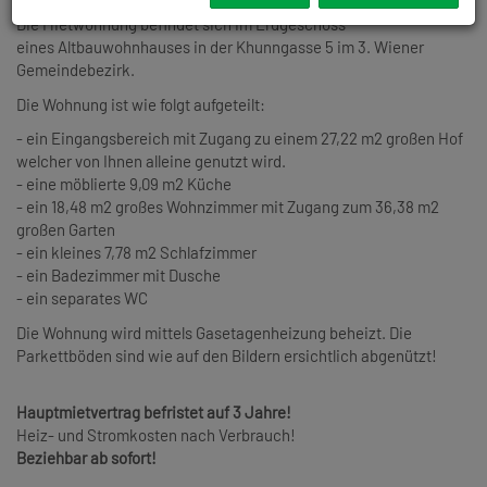
36,38 m2 Garten
und
27,22 m2 großen Hof
zur alleinigen Nutzung.
Die Mietwohnung befindet sich im Erdgeschoss
eines Altbauwohnhauses in der Khunngasse 5 im 3. Wiener
Gemeindebezirk.
Die Wohnung ist wie folgt aufgeteilt:
- ein Eingangsbereich mit Zugang zu einem 27,22 m2 großen Hof
welcher von Ihnen alleine genutzt wird.
- eine möblierte 9,09 m2 Küche
- ein 18,48 m2 großes Wohnzimmer mit Zugang zum 36,38 m2
großen Garten
- ein kleines 7,78 m2 Schlafzimmer
- ein Badezimmer mit Dusche
- ein separates WC
Die Wohnung wird mittels Gasetagenheizung beheizt. Die
Parkettböden sind wie auf den Bildern ersichtlich abgenützt!
Hauptmietvertrag befristet auf 3 Jahre!
Heiz- und Stromkosten nach Verbrauch!
Beziehbar ab sofort!