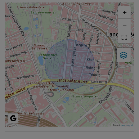
+
−
Tiles ©
basemap.at