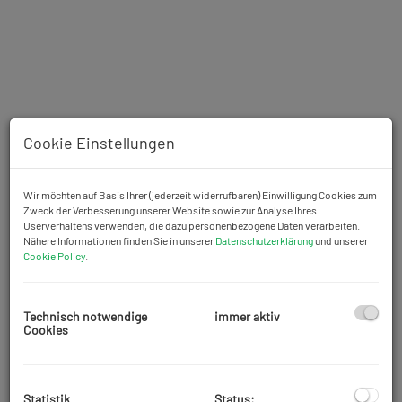
Cookie Einstellungen
Wir möchten auf Basis Ihrer (jederzeit widerrufbaren) Einwilligung Cookies zum
Zweck der Verbesserung unserer Website sowie zur Analyse Ihres
Userverhaltens verwenden, die dazu personenbezogene Daten verarbeiten.
Nähere Informationen finden Sie in unserer
Datenschutzerklärung
und unserer
Cookie Policy
.
Beschreibung
Vermietet wird ein
Geschäftslokal im 3. Gemeindebezirk
Technisch notwendige
immer aktiv
Landstraße. Das Geschäftslokal hat eine Größe von
279,84 m2
Cookies
und kann vielseitig genützt werden. Das Objekt befindet sich im
neu geschaffenen
Quartier "The Marks"
mit insgesamt zirka 1200
neu errichteten Wohnungen. Das Viertel bietet neben einer
Statistik
Status: