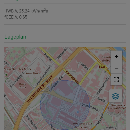
2
HWB
A, 23.24 kWh/m
a
fGEE
A, 0,65
Lageplan
+
−