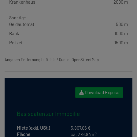
Krankenhaus
2000 m
Sonstige
Geldautomat
500 m
Bank
1000 m
Polizei
1500 m
Angaben Entfernung Luftlinie / Quelle: OpenStreetMap
Download Expose
Basisdaten zur Immobilie
Miete (exkl. USt.)
5.807,06 €
2
Fläche
ca. 279,84 m