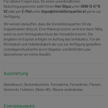
Für nähere Fragen bzw. für einen unverbindlichen
Besichtigungstermin steht Ihnen
Herr Bigus
unter
0699 12 47 15
92
oder per
E-Mail
unter
bigus@immobilienquartier.at
gerne zur
Verfügung.
Wir weisen daraufhin, dass die Immobilienquartier OG als
Doppelmakler tätig ist. Eine Maklerprovision wird erst dann fällig,
wenn es zum Vertragsabschluss der Immobilie kommt. Die
Angaben im Exposé erfolgen im Auftrag des Verkäufers. Für die
Richtigkeit und Vollständigkeit der uns zur Verfügung gestellten
Unterlagen/Auskünfte durch Abgeber und Behörden usw.
übernehmen wir keine Gewähr.
Ausstattung
Abstellraum
Deckenleuchten
Fernwärme
Fernwärme
Fliesen
Getrennte Toiletten
Gäste-WC
Räume veränderbar
Energieausweis