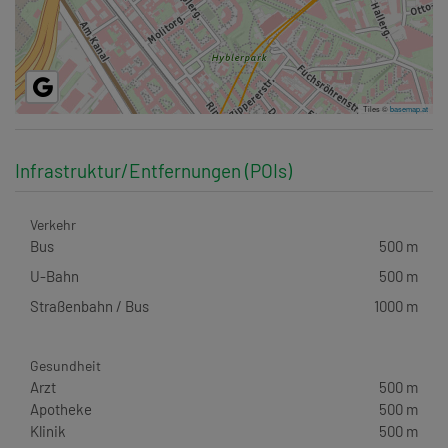
Tiles ©
basemap.at
Infrastruktur/Entfernungen (POIs)
Verkehr
Bus
500 m
U-Bahn
500 m
Straßenbahn / Bus
1000 m
Gesundheit
Arzt
500 m
Apotheke
500 m
Klinik
500 m