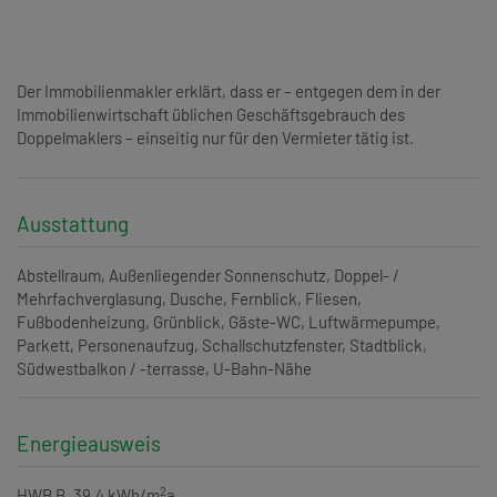
Der Immobilienmakler erklärt, dass er – entgegen dem in der
Immobilienwirtschaft üblichen Geschäftsgebrauch des
Doppelmaklers – einseitig nur für den Vermieter tätig ist.
Ausstattung
Abstellraum
Außenliegender Sonnenschutz
Doppel- /
Mehrfachverglasung
Dusche
Fernblick
Fliesen
Fußbodenheizung
Grünblick
Gäste-WC
Luftwärmepumpe
Parkett
Personenaufzug
Schallschutzfenster
Stadtblick
Südwestbalkon / -terrasse
U-Bahn-Nähe
Energieausweis
2
HWB
B, 39.4 kWh/m
a