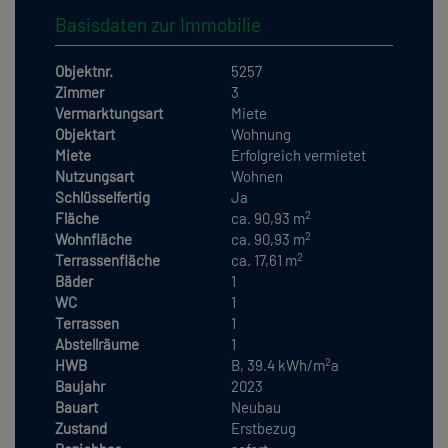
Basisdaten zur Immobilie
Objektnr.
5257
Zimmer
3
Vermarktungsart
Miete
Objektart
Wohnung
Miete
Erfolgreich vermietet
Nutzungsart
Wohnen
Schlüsselfertig
Ja
2
Fläche
ca. 90,93 m
2
Wohnfläche
ca. 90,93 m
2
Terrassenfläche
ca. 17,61 m
Bäder
1
WC
1
Terrassen
1
Abstellräume
1
2
HWB
B, 39.4 kWh/m
a
Baujahr
2023
Bauart
Neubau
Zustand
Erstbezug