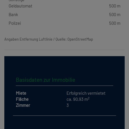
Geldautomat
500 m
Bank
500 m
Polizei
500 m
Angaben Entfernung Luftlinie / Quelle: OpenStreetMap
Basisdaten zur Immobilie
Miete
Erfolgreich vermietet
2
Fläche
ca. 90,93 m
Zimmer
3