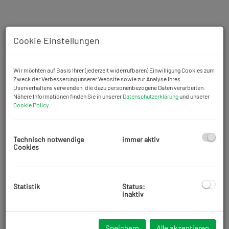
Cookie Einstellungen
Wir möchten auf Basis Ihrer (jederzeit widerrufbaren) Einwilligung Cookies zum
Zweck der Verbesserung unserer Website sowie zur Analyse Ihres
Userverhaltens verwenden, die dazu personenbezogene Daten verarbeiten.
Nähere Informationen finden Sie in unserer
Datenschutzerklärung
und unserer
Cookie Policy
.
Technisch notwendige
immer aktiv
Cookies
Statistik
Status:
Beschreibung
inaktiv
Zu Vermieten steht eine 90,93 m2 große 3 Zimmer Maisonnette
Speichern
Alle akzeptieren