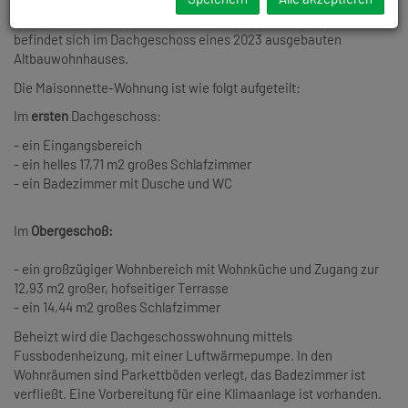
Wohnung mit 17,61 m2 großer Terrasse am Allerheiligenplatz,
Nähe U6 Dresdner Straße / Handelskai! Die Mietwohnung
befindet sich im Dachgeschoss eines 2023 ausgebauten
Altbauwohnhauses.
Die Maisonnette-Wohnung ist wie folgt aufgeteilt:
Im
ersten
Dachgeschoss:
- ein Eingangsbereich
- ein helles 17,71 m2 großes Schlafzimmer
- ein Badezimmer mit Dusche und WC
Im
Obergeschoß:
- ein großzügiger Wohnbereich mit Wohnküche und Zugang zur
12,93 m2 großer, hofseitiger Terrasse
- ein
14,44 m2 großes Schlafzimmer
Beheizt wird die Dachgeschosswohnung mittels
Fussbodenheizung, mit einer Luftwärmepumpe. In den
Wohnräumen sind Parkettböden verlegt, das Badezimmer ist
verfließt. Eine Vorbereitung für eine Klimaanlage ist vorhanden.