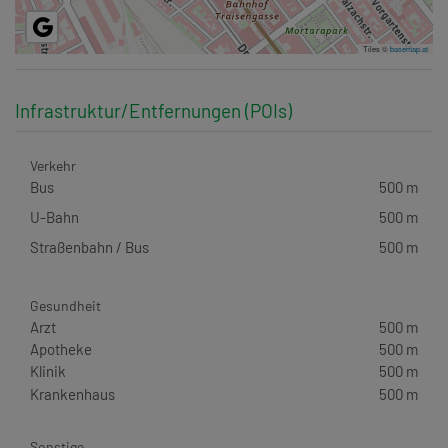
Tiles ©
basemap.at
Infrastruktur/Entfernungen (POIs)
Verkehr
Bus
500 m
U-Bahn
500 m
Straßenbahn / Bus
500 m
Gesundheit
Arzt
500 m
Apotheke
500 m
Klinik
500 m
Krankenhaus
500 m
Sonstige