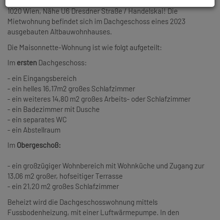
Wohnung mit 13,06 m2 großer Terrasse am Allerheiligenplatz 3,
1020 Wien, Nähe U6 Dresdner Straße / Handelskai! Die
Mietwohnung befindet sich im Dachgeschoss eines 2023
ausgebauten Altbauwohnhauses.
Die Maisonnette-Wohnung ist wie folgt aufgeteilt:
Im
ersten
Dachgeschoss:
- ein Eingangsbereich
- ein helles 16,17m2 großes Schlafzimmer
- ein weiteres 14,80 m2 großes Arbeits- oder Schlafzimmer
- ein Badezimmer mit Dusche
- ein separates WC
- ein Abstellraum
Im
Obergeschoß:
- ein großzügiger Wohnbereich mit Wohnküche und Zugang zur
13,06 m2 großer, hofseitiger Terrasse
- ein
21,20 m2 großes Schlafzimmer
Beheizt wird die Dachgeschosswohnung mittels
Fussbodenheizung, mit einer Luftwärmepumpe. In den