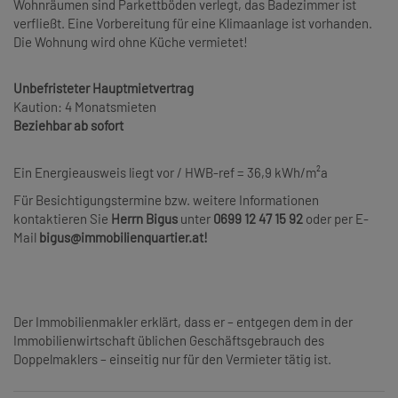
Wohnräumen sind Parkettböden verlegt, das Badezimmer ist
verfließt. Eine Vorbereitung für eine Klimaanlage ist vorhanden.
Die Wohnung wird ohne Küche vermietet!
Unbefristeter Hauptmietvertrag
Kaution: 4 Monatsmieten
Beziehbar ab sofort
Ein Energieausweis liegt vor / HWB-ref = 36,9 kWh/m²a
Für Besichtigungstermine bzw. weitere Informationen
kontaktieren Sie
Herrn Bigus
unter
0699 12 47 15 92
oder per E-
Mail
bigus@immobilienquartier.at!
Der Immobilienmakler erklärt, dass er – entgegen dem in der
Immobilienwirtschaft üblichen Geschäftsgebrauch des
Doppelmaklers – einseitig nur für den Vermieter tätig ist.