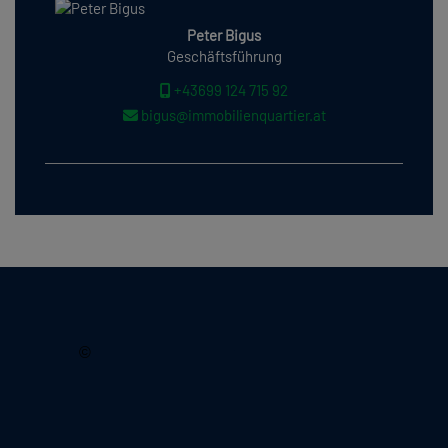
Peter Bigus
Geschäftsführung
+43699 124 715 92
bigus@immobilienquartier.at
2026, Immobilienquartier
©
Lechnerstraße 18/6
1030 Wien, Österreich
Tel.:
+43699 171 059 18