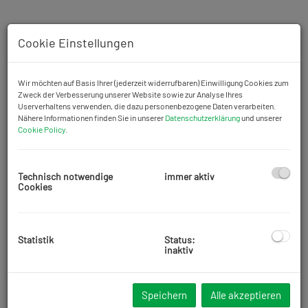
Cookie Einstellungen
Wir möchten auf Basis Ihrer (jederzeit widerrufbaren) Einwilligung Cookies zum
Zweck der Verbesserung unserer Website sowie zur Analyse Ihres
Userverhaltens verwenden, die dazu personenbezogene Daten verarbeiten.
Nähere Informationen finden Sie in unserer
Datenschutzerklärung
und unserer
Cookie Policy
.
Technisch notwendige
immer aktiv
Cookies
Statistik
Status:
inaktiv
Beschreibung
Zu Vermieten steht eine 113,65 m2 große 4 Zimmer Maisonnette
Speichern
Alle akzeptieren