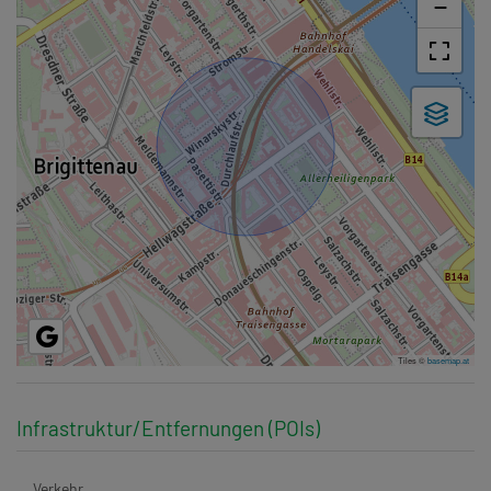
−
Tiles ©
basemap.at
Infrastruktur/Entfernungen (POIs)
Verkehr