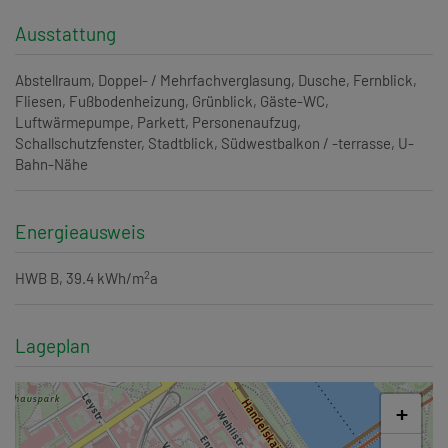
Ausstattung
Abstellraum
Doppel- / Mehrfachverglasung
Dusche
Fernblick
Fliesen
Fußbodenheizung
Grünblick
Gäste-WC
Luftwärmepumpe
Parkett
Personenaufzug
Schallschutzfenster
Stadtblick
Südwestbalkon / -terrasse
U-
Bahn-Nähe
Energieausweis
2
HWB
B, 39.4 kWh/m
a
Lageplan
+