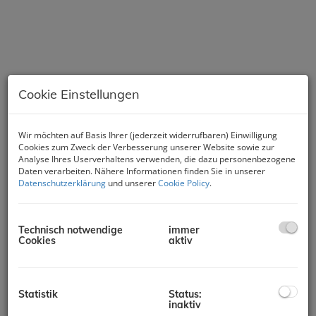
Cookie Einstellungen
Wir möchten auf Basis Ihrer (jederzeit widerrufbaren) Einwilligung
Cookies zum Zweck der Verbesserung unserer Website sowie zur
Analyse Ihres Userverhaltens verwenden, die dazu personenbezogene
Daten verarbeiten. Nähere Informationen finden Sie in unserer
Datenschutzerklärung
und unserer
Cookie Policy
.
Technisch notwendige
immer
Cookies
aktiv
Beschreibung
Der
HELIO TOWER
wurde mit dem 5-Star-Award in der
Statistik
Status:
inaktiv
Kategorie
Residential High-Rise Development
for Austria