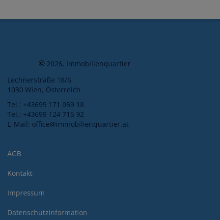
2026, Immobilienquartier
©
Lechnerstraße 18/6
1030 Wien, Österreich
Tel.:
+43699 171 059 18
Tel.:
+43699 124 715 92
E-Mail:
office@immobilienquartier.at
AGB
Kontakt
Impressum
Datenschutzinformation