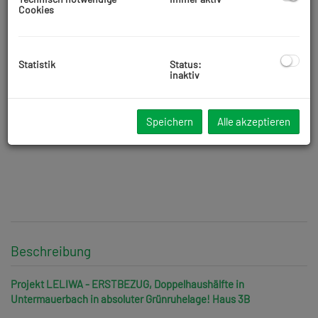
Cookies
Statistik
Status:
inaktiv
Speichern
Alle akzeptieren
Beschreibung
Projekt LELIWA - ERSTBEZUG, Doppelhaushälfte in
Untermauerbach in absoluter Grünruhelage! Haus 3B