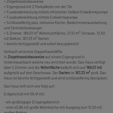
+ Ziegelmassivbauweise
+ Eigengrund mit 2 Parkplätzen vor der Tür
+ Fussbodenheizung mittels effizienter Vaillant Erdwärmepumpe
+ Fussbodenkühlung mittels Erdwärmepumpe
+ Schlüsselfertig plus, inklusive Küche, Badezimmerausstattung
und Zentralstaubsauger
+ 5 Zimmer, 189,07 m² Wohnnutzfläche, 27,51 m² Terrasse, 12,50
m2 Balkon, 187,33 m² Garten
+ bereits fertiggestellt und sofort bezugsbereit!
Verkauft wird eine Doppelhaushälfte
in
Ziegelmassivbauweise
auf einem Eigengrund
in
Untermauerbach welche neu errichtet wurde. Das Haus verfügt
über 5 Zimmer und die
Wohnfläche
beläuft sich auf
189,07 m2
aufgeteilt auf drei Geschosse. Der
Garten
ist
187,33 m²
groß. Das
Haus ist bereits fertiggestellt und wird schlüsselfertig übergeben.
Das Haus teilt sich wie folgt auf:
Erdgeschoß mit 59,41 m2:
- ein großzügiger Eingangsbereich
- eine 43,85 m2 große Wohnküche mit Ausgang zum 12,50 m2
großen Balkon