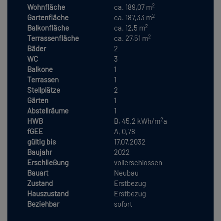
2
Wohnfläche
ca. 189,07 m
2
Gartenfläche
ca. 187,33 m
2
Balkonfläche
ca. 12,5 m
2
Terrassenfläche
ca. 27,51 m
Bäder
2
WC
3
Balkone
1
Terrassen
1
Stellplätze
2
Gärten
1
Abstellräume
1
2
HWB
B, 45.2 kWh/m
a
fGEE
A, 0,78
gültig bis
17.07.2032
Baujahr
2022
Erschließung
vollerschlossen
Bauart
Neubau
Zustand
Erstbezug
Hauszustand
Erstbezug
Beziehbar
sofort