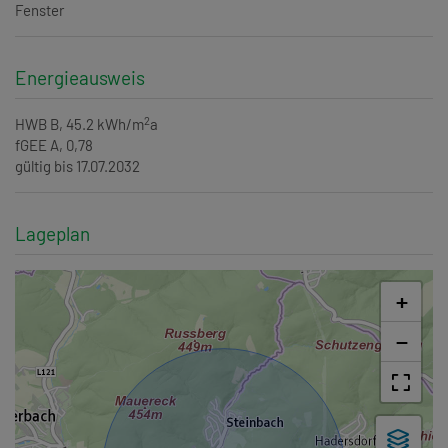
Fenster
Energieausweis
2
HWB
B, 45.2 kWh/m
a
fGEE
A, 0,78
gültig bis
17.07.2032
Lageplan
+
−