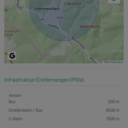
Tiles ©
basemap.at
Infrastruktur/Entfernungen (POIs)
Verkehr
Bus
500 m
Straßenbahn / Bus
6500 m
U-Bahn
7000 m