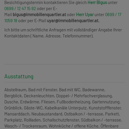
Besichtigungstermin kontaktieren Sie gleich
Herr Bigus
unter
0699 / 12 47 15 92
oder per E-
Mail
bigus@immobilienquartier.at
oder
Herr Uyar
unter
0699 / 17
1059 18
oder per E-Mail
uyar@immobilienquartier.at.
Ich bitte um schriftliche Anfragen mit vollständiger Angabe Ihrer
Kontaktdaten ( Name, Adresse, Telefonnummer).
Ausstattung
Abstellraum
Bad mit Fenster
Bad mit WC
Badewanne
Bergblick
Deckenleuchten
Doppel- / Mehrfachverglasung
Dusche
Erdwärme
Fliesen
Fußbodenheizung
Gartennutzung
Grünblick
Gäste-WC
Kabelkanäle Unterputz
Kunststofffenster
Mansarddach
Neubaustandard
Ostbalkon / -terrasse
Parkett
Parkplatz
Rollladen
Schallschutzfenster
Südbalkon / -terrasse
Wasch- / Trockenraum
Wohnküche / offene Küche
Öffenbare