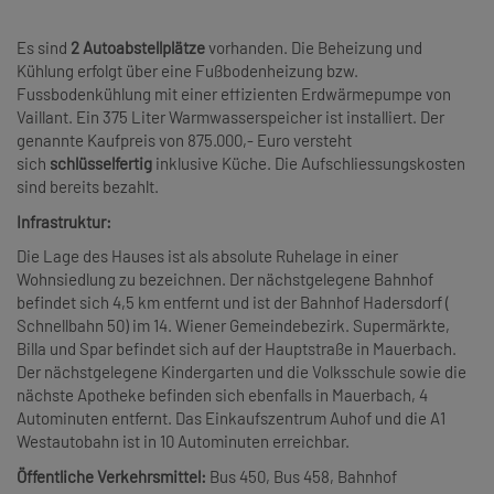
Es sind
2 Autoabstellplätze
vorhanden. Die Beheizung und
Kühlung erfolgt über eine Fußbodenheizung bzw.
Fussbodenkühlung mit einer effizienten Erdwärmepumpe von
Vaillant. Ein 375 Liter Warmwasserspeicher ist installiert. Der
genannte Kaufpreis von 875.000,- Euro versteht
sich
schlüsselfertig
inklusive Küche. Die Aufschliessungskosten
sind bereits bezahlt.
Infrastruktur:
Die Lage des Hauses ist als absolute Ruhelage in einer
Wohnsiedlung zu bezeichnen. Der nächstgelegene Bahnhof
befindet sich 4,5 km entfernt und ist der Bahnhof Hadersdorf (
Schnellbahn 50) im 14. Wiener Gemeindebezirk. Supermärkte,
Billa und Spar befindet sich auf der Hauptstraße in Mauerbach.
Der nächstgelegene Kindergarten und die Volksschule sowie die
nächste Apotheke befinden sich ebenfalls in Mauerbach, 4
Autominuten entfernt. Das Einkaufszentrum Auhof und die A1
Westautobahn ist in 10 Autominuten erreichbar.
Öffentliche Verkehrsmittel:
Bus 450, Bus 458, Bahnhof