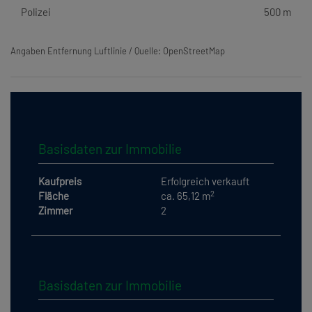
Polizei
500 m
Angaben Entfernung Luftlinie / Quelle: OpenStreetMap
Basisdaten zur Immobilie
Kaufpreis
Erfolgreich verkauft
2
Fläche
ca. 65,12 m
Zimmer
2
Basisdaten zur Immobilie