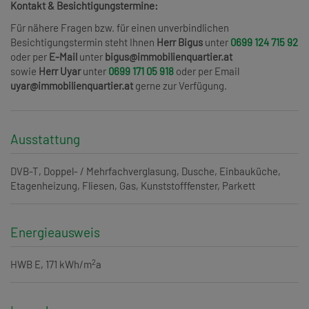
Kontakt & Besichtigungstermine:
Für nähere Fragen bzw. für einen unverbindlichen
Besichtigungstermin steht Ihnen
Herr Bigus
unter
0699 124 715 92
oder per
E-Mail
unter
bigus@immobilienquartier.at
sowie
Herr Uyar
unter
0699 171 05 918
oder per Email
uyar@immobilienquartier.at
gerne zur Verfügung.
Ausstattung
DVB-T
Doppel- / Mehrfachverglasung
Dusche
Einbauküche
Etagenheizung
Fliesen
Gas
Kunststofffenster
Parkett
Energieausweis
2
HWB
E, 171 kWh/m
a