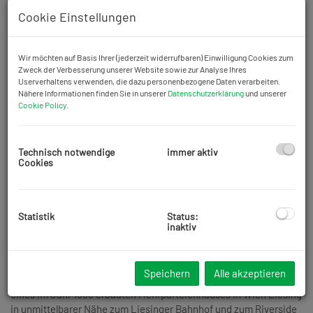
Cookie Einstellungen
Wir möchten auf Basis Ihrer (jederzeit widerrufbaren) Einwilligung Cookies zum
Zweck der Verbesserung unserer Website sowie zur Analyse Ihres
Userverhaltens verwenden, die dazu personenbezogene Daten verarbeiten.
Nähere Informationen finden Sie in unserer
Datenschutzerklärung
und unserer
Cookie Policy
.
Technisch notwendige
immer aktiv
Cookies
Statistik
Status:
inaktiv
Beschreibung
Speichern
Alle akzeptieren
Verkauft wird eine 65,12 m2 große Wohnung im 1. Stock ohne Lift
eines im Jahr 1965 erbauten Mehrparteienhauses in Wien Liesing
in unmittelbarer Nähe zum Liesinger Bahnhof und zum Riverside