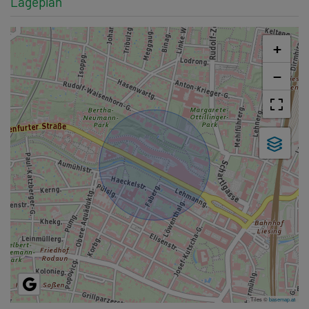
Lageplan
+
−
Tiles ©
basemap.at