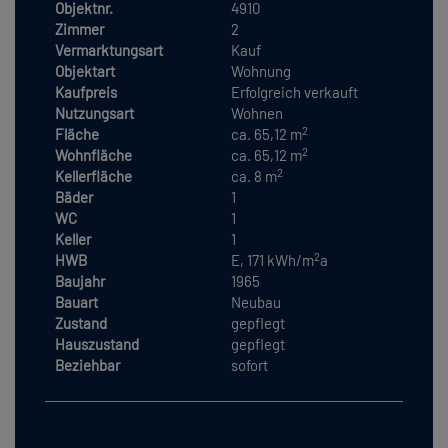
Objektnr.
4910
Zimmer
2
Vermarktungsart
Kauf
Objektart
Wohnung
Kaufpreis
Erfolgreich verkauft
Nutzungsart
Wohnen
2
Fläche
ca. 65,12 m
2
Wohnfläche
ca. 65,12 m
2
Kellerfläche
ca. 8 m
Bäder
1
WC
1
Keller
1
2
HWB
E, 171 kWh/m
a
Baujahr
1965
Bauart
Neubau
Zustand
gepflegt
Hauszustand
gepflegt
Beziehbar
sofort