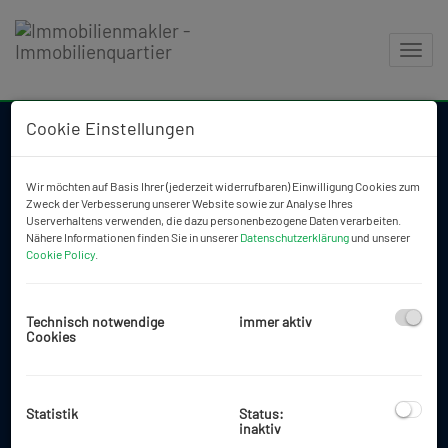
Navig
Cookie Einstellungen
2026, Immobilienquartier
Wir möchten auf Basis Ihrer (jederzeit widerrufbaren) Einwilligung Cookies zum
©
Zweck der Verbesserung unserer Website sowie zur Analyse Ihres
Lechnerstraße 18/6
Userverhaltens verwenden, die dazu personenbezogene Daten verarbeiten.
Nähere Informationen finden Sie in unserer
Datenschutzerklärung
und unserer
1030 Wien, Österreich
Cookie Policy
.
Tel.:
+43699 171 059 18
Tel.:
+43699 124 715 92
E-Mail:
office@immobilienquartier.at
Technisch notwendige
immer aktiv
Cookies
AGB
Kontakt
Statistik
Status:
Impressum
inaktiv