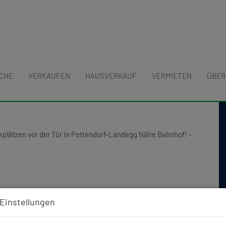
UCHE
VERKAUFEN
HAUSVERKAUF
VERMIETEN
ÜBER
2 Garten und 2 Parkplätzen vor der
he Bahnhof!
Einstellungen