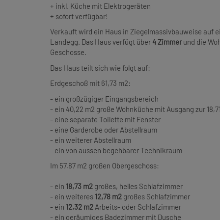
+ inkl. Küche mit Elektrogeräten
+ sofort verfügbar!
Verkauft wird ein Haus in
Ziegelmassivbauweise
auf 
Landegg. Das Haus verfügt über
4 Zimmer
und die Woh
Geschosse.
Das Haus teilt sich wie folgt auf:
Erdgeschoß mit 61,73 m2:
- ein großzügiger Eingangsbereich
- ein 40,22 m2 große Wohnküche mit Ausgang zur 18,7
- eine separate Toilette mit Fenster
- eine Garderobe oder Abstellraum
- ein weiterer Abstellraum
- ein von aussen begehbarer Technikraum
Im 57,87 m2 großen Obergeschoss:
- ein
18,73 m2
großes, helles Schlafzimmer
- ein weiteres
12,78 m2
großes Schlafzimmer
- ein
12,32 m2
Arbeits- oder Schlafzimmer
- ein geräumiges Badezimmer mit Dusche