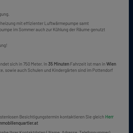
gung.
enheizung mit effizienter Luftwärmepumpe samt
epumpe im Sommer auch zur Kühlung der Räume genutzt
ung!
det sich in 750 Meter. In
35 Minuten
Fahrzeit ist man in
Wien
te, sowie auch Schulen und Kindergärten sind im Pottendorf
ostenlosen Besichtigungstermin kontaktieren Sie gleich
Herr
mobilienquartier.at
Angabe Ihrer Kontaktdaten ( Name, Adresse, Telefonnummer).