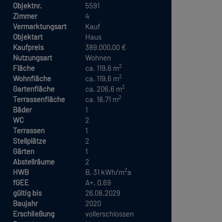
Objektnr.
5591
Zimmer
4
Vermarktungsart
Kauf
Objektart
Haus
Kaufpreis
389.000,00 €
Nutzungsart
Wohnen
2
Fläche
ca. 119,6 m
2
Wohnfläche
ca. 119,6 m
2
Gartenfläche
ca. 206,6 m
2
Terrassenfläche
ca. 18,71 m
Bäder
1
WC
2
Terrassen
1
Stellplätze
2
Gärten
1
Abstellräume
2
2
HWB
B, 31 kWh/m
a
fGEE
A+, 0,69
gültig bis
26.08.2029
Baujahr
2020
Erschließung
vollerschlossen