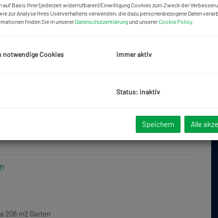
 auf Basis Ihrer (jederzeit widerrufbaren) Einwilligung Cookies zum Zweck der Verbesser
ie zur Analyse Ihres Userverhaltens verwenden, die dazu personenbezogene Daten verarb
rmationen finden Sie in unserer
Datenschutzerklärung
und unserer
Cookie Policy
.
h notwendige Cookies
immer aktiv
Status: inaktiv
Speichern
Alle akz
f!
ka 206 m2 Garten