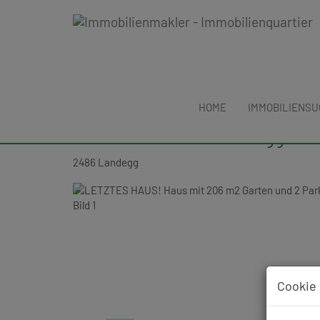
HOME
IMMOBILIENS
LETZTES HAUS! Haus mit 206 m
Tür in Pottendorf-Landegg Nä
2486 Landegg
Cookie 