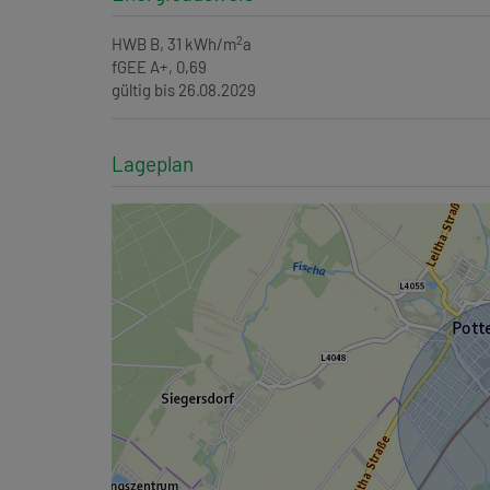
2
HWB
B, 31 kWh/m
a
fGEE
A+, 0,69
gültig bis
26.08.2029
Lageplan