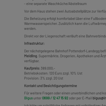
- eine separate Waschküche/Abstellraum
Vor dem Haus stehen zwei Autoabstellplätze zur Verfü
Die Beheizung erfolgt komfortabel über eine Fußbod
Warmwasserspeicher. Zusätzlich kann die Luftwärm
werden.
Direkt vor der Liegenschaft verläuft eine Bahnverbind
Infrastruktur:
Der nächstgelegene Bahnhof Pottendorf-Landegg befin
Meidling
. Supermärkte, Drogerien, Apotheken und Ärz
verfügbar.
Kaufpreis:
389.000,-
Betriebskosten: 120 Euro zzgl. 10% Ust
Provision: 3% zzgl. 20 Ust
Kontakt und Besichtigungstermine
Für weitere Fragen oder einen unverbindlichen und k
Bigus
unter
0699 / 12 47 15 92
oder per E-Mail
bigus@im
Ich bitte um schriftliche Anfragen mit vollständiger 