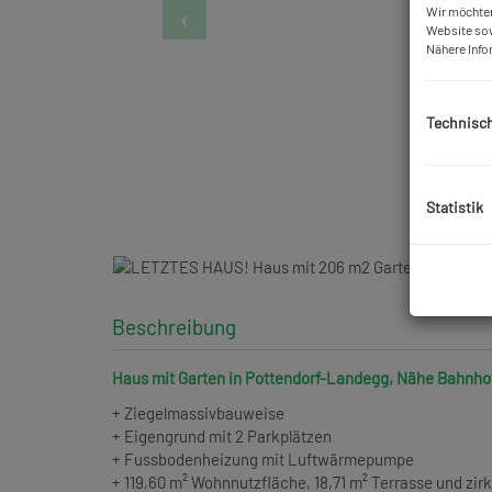
Wir möchten
Website sow
Nähere Info
Technisc
Statistik
Beschreibung
Haus mit Garten in Pottendorf-Landegg, Nähe Bahnho
+ Ziegelmassivbauweise
+ Eigengrund mit 2 Parkplätzen
+ Fussbodenheizung mit Luftwärmepumpe
+ 119,60 m² Wohnnutzfläche, 18,71 m² Terrasse und zir