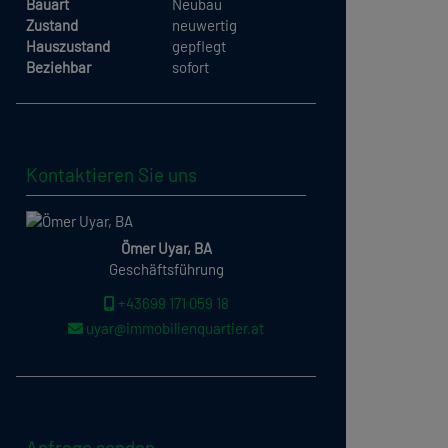
Bauart
Neubau
Zustand
neuwertig
Hauszustand
gepflegt
Beziehbar
sofort
Kontaktieren Sie uns
Ömer Uyar, BA
Geschäftsführung
+43699 171 059 18
uyar@immobilienquartier.at
Anfrage senden