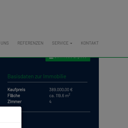
 UNS
REFERENZEN
SERVICE
KONTAKT
Download Expose
Basisdaten zur Immobilie
Kaufpreis
389.000,00 €
2
Fläche
ca. 119,6 m
Zimmer
4