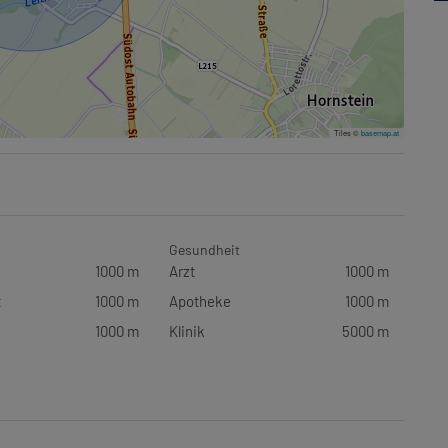
Tiles ©
basemap.at
Gesundheit
1000 m
Arzt
1000 m
t
1000 m
Apotheke
1000 m
1000 m
Klinik
5000 m