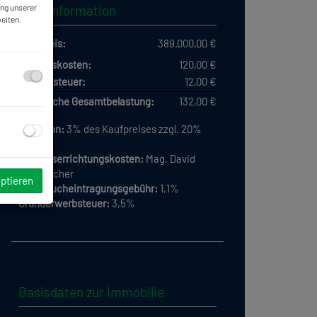
ung unserer
Preisinformation
eiten.
Kaufpreis:
389.000,00 €
Betriebskosten:
120,00 €
Umsatzsteuer:
12,00 €
monatliche Gesamtbelastung:
132,00 €
Provision:
3% des Kaufpreises zzgl. 20%
USt.
Vertragserrichtungskosten:
Mag. David
Griesbacher
eptieren
Grundbucheintragungsgebühr:
1,1%
Grunderwerbsteuer:
3,5%
Basisdaten zur Immobilie